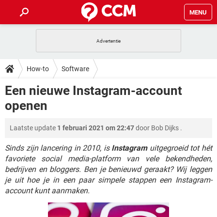
MENU
HOME
VIDEOBELLEN
GAMES
HOW-TO
How-to
Software
INSTAGRAM
WINDOWS 10
VIDEOBELLEN
GAMES
DOWNLOADS
Een nieuwe Instagram-account
NETFLIX
CORONAVIRUS
INSTAGRAM
WINDOWS 10
openen
GRATIS
VIDEOBELLEN
SNAPCHAT
GAMES
FORUM
NETFLIX
CORONAVIRUS
TIKTOK
INSTAGRAM
WINDOWS 10
Laatste update
1 februari 2021 om 22:47
door
Bob Dijks
.
GRATIS
VIDEOBELLEN
SNAPCHAT
GAMES
ARTIKELEN
NETFLIX
CORONAVIRUS
TIKTOK
INSTAGRAM
WINDOWS 10
Sinds zijn lancering in 2010, is
Instagram
uitgegroeid tot hét
GRATIS
VIDEOBELLEN
SNAPCHAT
GAMES
favoriete social media-platform van vele bekendheden,
NETFLIX
CORONAVIRUS
bedrijven en bloggers. Ben je benieuwd geraakt? Wij leggen
TIKTOK
INSTAGRAM
WINDOWS 10
je uit hoe je in een paar simpele stappen een Instagram-
GRATIS
SNAPCHAT
NETFLIX
CORONAVIRUS
account kunt aanmaken.
TIKTOK
GRATIS
SNAPCHAT