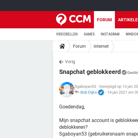
FORUM
ARTIKEL
VIDEOBELLEN
GAMES
INSTAGRAM
WINDOW
Forum
Internet
Vorig
Snapchat geblokkeerd
Geslo
Sgaboyan53
- Gewijzigd op 13 jan 2
Bob Dijks
-
14 jan 2021 om 0
Goedendag,
Mijn snapchat account is geblokkeer
deblokkeren?
Sgaboyan53 (gebruikersnaam snap