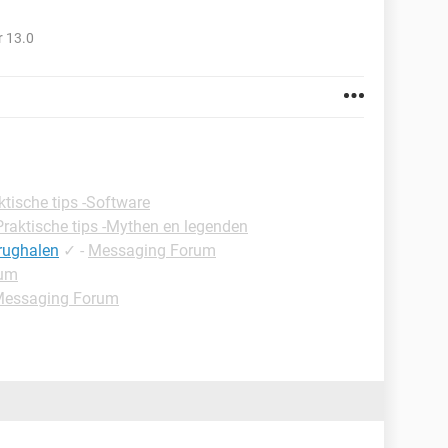
 13.0
ktische tips -Software
Praktische tips -Mythen en legenden
rughalen
✓
-
Messaging Forum
rum
essaging Forum