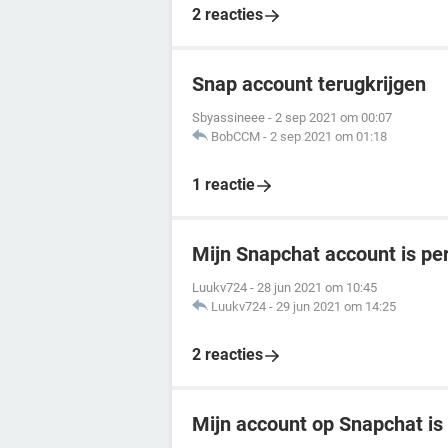
2 reacties
Snap account terugkrijgen
Sbyassineee
-
2 sep 2021 om 00:07
BobCCM
-
2 sep 2021 om 01:18
1 reactie
Mijn Snapchat account is p
Luukv724
-
28 jun 2021 om 10:45
Luukv724
-
29 jun 2021 om 14:25
2 reacties
Mijn account op Snapchat i