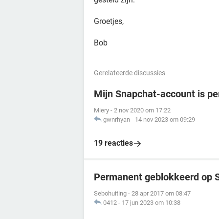
Groetjes,
Bob
Gerelateerde discussies
Mijn Snapchat-account is p
Miery
-
2 nov 2020 om 17:22
gwnrhyan
-
14 nov 2023 om 09:29
19 reacties
Permanent geblokkeerd op 
Sebohuiting
-
28 apr 2017 om 08:47
0412
-
17 jun 2023 om 10:38