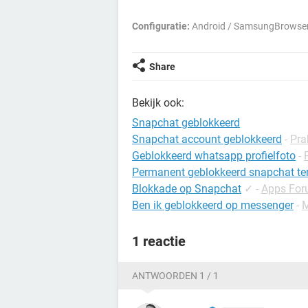
Configuratie:
Android / SamsungBrowser
Share
Bekijk ook:
Snapchat geblokkeerd
Snapchat account geblokkeerd
-
Pra
Geblokkeerd whatsapp profielfoto
-
Permanent geblokkeerd snapchat te
Blokkade op Snapchat
✓
-
Apps Fo
Ben ik geblokkeerd op messenger
-
M
1 reactie
ANTWOORDEN 1 / 1