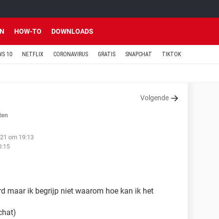
EN
HOW-TO
DOWNLOADS
S 10
NETFLIX
CORONAVIRUS
GRATIS
SNAPCHAT
TIKTOK
Volgende
ten
021 om 19:13
0:15
d maar ik begrijp niet waarom hoe kan ik het
chat)