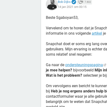
Bob Dijks
7.802
14 jan 2021 om 00:15
Beste Sgaboyan53,
Vervelend om te horen dat je Snapch
informatie in ons volgende
artikel
je 
Snapchat doet er soms erg lang over
gebruikers. Mijn ervaring is echter d
soms relatief snel reageren:
Ga naar de
ondersteuningspagina
je mee helpen?
bijvoorbeeld
Mijn i
Wat is het probleem?
selecteer je b
Om vervolgens een bericht te kunnen
bij
Heb je nog ergens anders hulp bi
contactformulier waar je alle gebrui
belangrijk om te weten dat Snapchat
gesteld zijn.