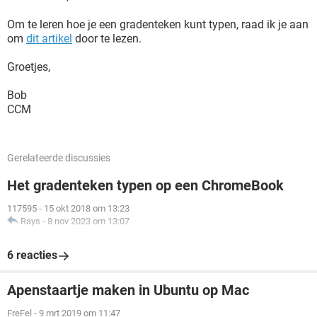
Om te leren hoe je een gradenteken kunt typen, raad ik je aan
om
dit artikel
door te lezen.
Groetjes,
Bob
CCM
Gerelateerde discussies
Het gradenteken typen op een ChromeBook
117595
-
15 okt 2018 om 13:23
Rays
-
8 nov 2023 om 13:07
6 reacties
Apenstaartje maken in Ubuntu op Mac
FreFel
-
9 mrt 2019 om 11:47