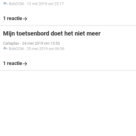
BobCCM
-
12 mrt 2019 om 22:17
1 reactie
Mijn toetsenbord doet het niet meer
Carlaplas
-
24 mei 2019 om 13:53
BobCCM
-
25 mei 2019 om 06:56
1 reactie