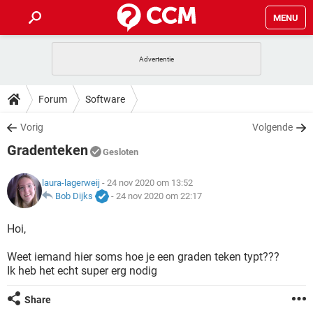
MENU
HOME
VIDEOBELLEN
GAMES
HOW-TO
Forum
Software
INSTAGRAM
WINDOWS 10
VIDEOBELLEN
GAMES
DOWNLOADS
Vorig
Volgende
NETFLIX
CORONAVIRUS
INSTAGRAM
WINDOWS 10
Gradenteken
GRATIS
VIDEOBELLEN
SNAPCHAT
GAMES
Gesloten
FORUM
NETFLIX
CORONAVIRUS
TIKTOK
INSTAGRAM
WINDOWS 10
laura-lagerweij
- 24 nov 2020 om 13:52
GRATIS
VIDEOBELLEN
SNAPCHAT
GAMES
ARTIKELEN
Bob Dijks
-
24 nov 2020 om 22:17
NETFLIX
CORONAVIRUS
TIKTOK
INSTAGRAM
WINDOWS 10
GRATIS
VIDEOBELLEN
SNAPCHAT
GAMES
Hoi,
NETFLIX
CORONAVIRUS
TIKTOK
INSTAGRAM
WINDOWS 10
Weet iemand hier soms hoe je een graden teken typt???
GRATIS
SNAPCHAT
Ik heb het echt super erg nodig
NETFLIX
CORONAVIRUS
TIKTOK
GRATIS
SNAPCHAT
Share