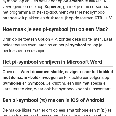
symbool op en kies deze door op
Selecteren
te klikken. Klik
vervolgens op de knop
Kopiëren
, ga met je muiscursor naar
het programma of (tekst)-document waar je het symbool
naartoe wilt plakken en druk tegelijk op de toetsen
CTRL
+
V
.
Hoe maak je een pi-symbool (π) op een Mac?
Druk op de toetsen
Option
+
P
, zonder deze los te laten. Laat
beide toetsen even later los en het
pi-symbool
zal op je
beeldscherm verschijnen.
Het pi-symbool schrijven in Microsoft Word
Open een
Word-document<bold>, navigeer naar het tabblad
met de naam <bold>Invoegen
en klik achtereenvolgens op
Symbolen
en
Symbool
. Je krijgt nu een lijst met speciale
karakters te zien, waar ook het symbool voor pi tussenstaat.
Een pi-symbool (π) maken in iOS of Android
De makkelijkste manier om op een smartphone een π (pi) te
maken is door een browser naar keuze te openen en
pi
te