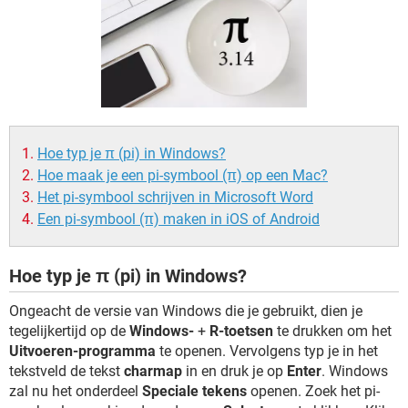
TIKTOK
Hoe typ je π (pi) in Windows?
Hoe maak je een pi-symbool (π) op een Mac?
Het pi-symbool schrijven in Microsoft Word
Een pi-symbool (π) maken in iOS of Android
Hoe typ je π (pi) in Windows?
Ongeacht de versie van Windows die je gebruikt, dien je
tegelijkertijd op de
Windows-
+
R-toetsen
te drukken om het
Uitvoeren-programma
te openen. Vervolgens typ je in het
tekstveld de tekst
charmap
in en druk je op
Enter
. Windows
zal nu het onderdeel
Speciale tekens
openen. Zoek het pi-