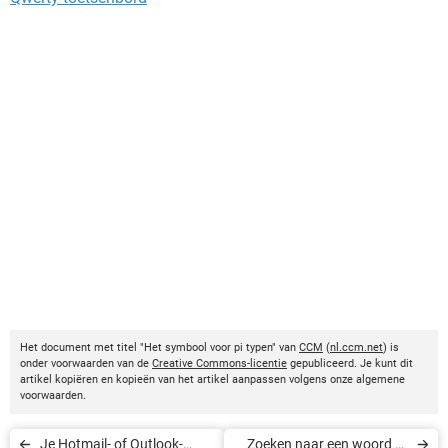
Het document met titel "Het symbool voor pi typen" van
CCM
(
nl.ccm.net
) is
onder voorwaarden van de
Creative Commons-licentie
gepubliceerd. Je kunt dit
artikel kopiëren en kopieën van het artikel aanpassen volgens onze algemene
voorwaarden.
Je Hotmail- of Outlook-
Zoeken naar een woord of