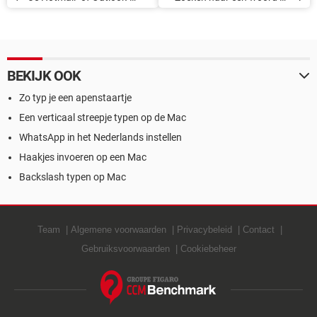
wachtwoord wijzigen
zin in een pdf-document
BEKIJK OOK
Zo typ je een apenstaartje
Een verticaal streepje typen op de Mac
WhatsApp in het Nederlands instellen
Haakjes invoeren op een Mac
Backslash typen op Mac
Team
Algemene voorwaarden
Privacybeleid
Contact
Gebruiksvoorwaarden
Cookiebeheer