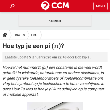
MENU
HOME
VIDEOBELLEN
GAMES
HOW-TO
How-to
FAQ
INSTAGRAM
WINDOWS 10
VIDEOBELLEN
GAMES
DOWNLOADS
Hoe typ je een pi (π)?
NETFLIX
CORONAVIRUS
INSTAGRAM
WINDOWS 10
GRATIS
VIDEOBELLEN
SNAPCHAT
GAMES
FORUM
Laatste update
5 januari 2020 om 22:43
door
Bob Dijks
.
NETFLIX
CORONAVIRUS
TIKTOK
INSTAGRAM
WINDOWS 10
GRATIS
VIDEOBELLEN
SNAPCHAT
GAMES
Hoewel het nummer
π
(pi) een constante is die veel wordt
ARTIKELEN
NETFLIX
CORONAVIRUS
gebruikt in wiskunde, natuurkunde en andere disciplines, is
TIKTOK
INSTAGRAM
WINDOWS 10
er geen fysieke toetsenbordtoets of toetsencombinatie om
GRATIS
VIDEOBELLEN
SNAPCHAT
GAMES
NETFLIX
CORONAVIRUS
vlug het symbool op je beeldscherm te laten verschijnen. In
TIKTOK
INSTAGRAM
WINDOWS 10
deze How-To lees je hoe je pi kunt schrijven op je computer
GRATIS
SNAPCHAT
of mobiele apparaat.
NETFLIX
CORONAVIRUS
TIKTOK
GRATIS
SNAPCHAT