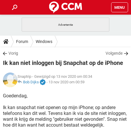
MENU
HOME
VIDEOBELLEN
GAMES
HOW-TO
Forum
Windows
INSTAGRAM
WINDOWS 10
VIDEOBELLEN
GAMES
DOWNLOADS
Vorig
Volgende
NETFLIX
CORONAVIRUS
INSTAGRAM
WINDOWS 10
Ik kan niet inloggen bij Snapchat op de iPhone
GRATIS
VIDEOBELLEN
SNAPCHAT
GAMES
FORUM
NETFLIX
CORONAVIRUS
TIKTOK
INSTAGRAM
WINDOWS 10
Snaptrip
- Gewijzigd op 13 nov 2020 om 00:34
GRATIS
VIDEOBELLEN
SNAPCHAT
GAMES
ARTIKELEN
Bob Dijks
-
13 nov 2020 om 00:59
NETFLIX
CORONAVIRUS
TIKTOK
INSTAGRAM
WINDOWS 10
GRATIS
VIDEOBELLEN
SNAPCHAT
GAMES
Goedendag,
NETFLIX
CORONAVIRUS
TIKTOK
INSTAGRAM
WINDOWS 10
Ik kan snapchat niet openen op mijn iPhone; op andere
GRATIS
SNAPCHAT
telefoons kan dit wel. Tevens kan ik via de site niet inloggen,
NETFLIX
CORONAVIRUS
TIKTOK
want ik krijg de melding "gebruiker niet gevonden". Snap niet
GRATIS
SNAPCHAT
hoe dit kan want het account bestaat weldegelijk.