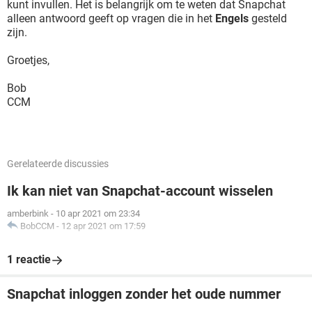
kunt invullen. Het is belangrijk om te weten dat Snapchat
alleen antwoord geeft op vragen die in het
Engels
gesteld
zijn.
Groetjes,
Bob
CCM
Gerelateerde discussies
Ik kan niet van Snapchat-account wisselen
amberbink
-
10 apr 2021 om 23:34
BobCCM
-
12 apr 2021 om 17:59
1 reactie
Snapchat inloggen zonder het oude nummer