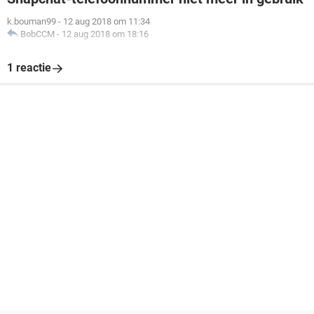
k.bouman99
-
12 aug 2018 om 11:34
BobCCM
-
12 aug 2018 om 18:16
1 reactie