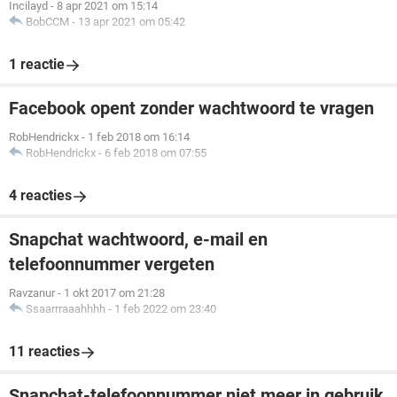
Incilayd
-
8 apr 2021 om 15:14
BobCCM
-
13 apr 2021 om 05:42
1 reactie
Facebook opent zonder wachtwoord te vragen
RobHendrickx
-
1 feb 2018 om 16:14
RobHendrickx
-
6 feb 2018 om 07:55
4 reacties
Snapchat wachtwoord, e-mail en
telefoonnummer vergeten
Ravzanur
-
1 okt 2017 om 21:28
Ssaarrraaahhhh
-
1 feb 2022 om 23:40
11 reacties
Snapchat-telefoonnummer niet meer in gebruik