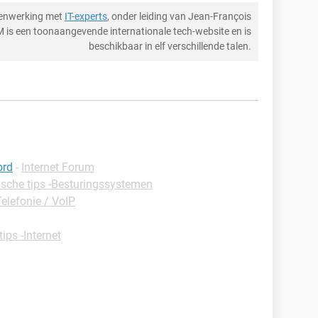
menwerking met
IT-experts
, onder leiding van Jean-François
M is een toonaangevende internationale tech-website en is
beschikbaar in elf verschillende talen.
ord
-
Internet Forum
ische tips -Besturingssystemen
elefonie / VoIP
tips -Internet