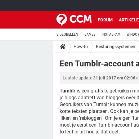
FORUM
ARTIKEL
VIDEOBELLEN
GAMES
INSTAGRAM
WINDOW
How-to
Besturingssystemen
Een Tumblr-account
Laatste update
31 juli 2017 om 02:06
d
Tumblr
is een gratis te gebruiken m
je blogs aantreft van bloggers over d
Gebruikers van Tumblr kunnen muziek,
korte teksten plaatsen. Ook kan je b
'liken' en 'rebloggen'. Om je eigen 'tu
moet je eerst een Tumblr-account 
to legt je uit hoe je dat doet.