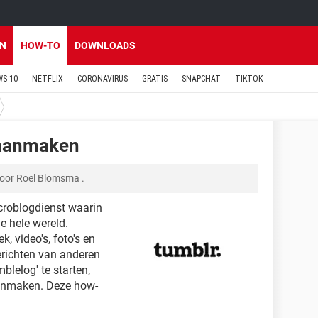
EN
HOW-TO
DOWNLOADS
S 10
NETFLIX
CORONAVIRUS
GRATIS
SNAPCHAT
TIKTOK
 aanmaken
oor
Roel Blomsma
.
icroblogdienst waarin
e hele wereld.
 video's, foto's en
erichten van anderen
mblelog' te starten,
aanmaken. Deze how-