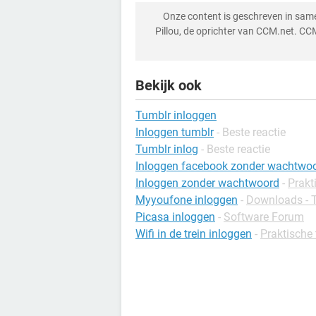
Onze content is geschreven in sa
Pillou, de oprichter van CCM.net. CC
Bekijk ook
Tumblr inloggen
Inloggen tumblr
- Beste reactie
Tumblr inlog
- Beste reactie
Inloggen facebook zonder wachtwo
Inloggen zonder wachtwoord
-
Prakt
Myyoufone inloggen
-
Downloads - T
Picasa inloggen
-
Software Forum
Wifi in de trein inloggen
-
Praktische 