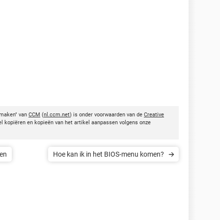
nmaken" van
CCM
(
nl.ccm.net
) is onder voorwaarden van de
Creative
kel kopiëren en kopieën van het artikel aanpassen volgens onze
len
Hoe kan ik in het BIOS-menu komen?