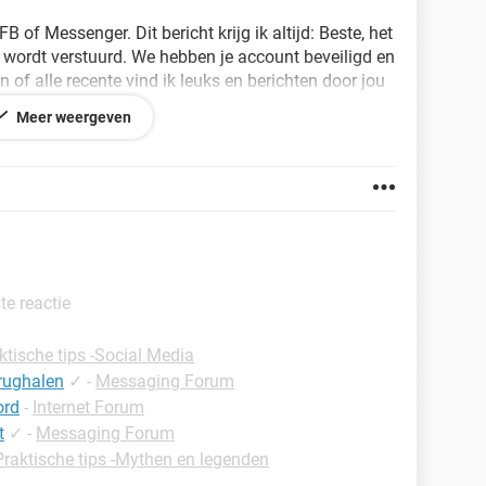
B of Messenger. Dit bericht krijg ik altijd: Beste, het
m wordt verstuurd. We hebben je account beveiligd en
 of alle recente vind ik leuks en berichten door jou
 gaan en vanaf ik daarop druk krijg ik sorry,
Meer weergeven
te reactie
240.75
ktische tips -Social Media
rughalen
✓
-
Messaging Forum
ord
-
Internet Forum
t
✓
-
Messaging Forum
Praktische tips -Mythen en legenden