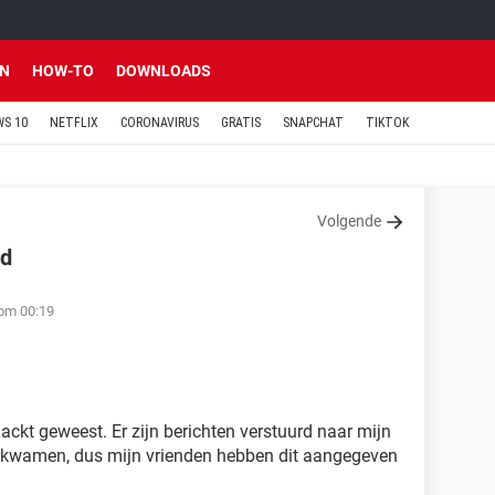
EN
HOW-TO
DOWNLOADS
S 10
NETFLIX
CORONAVIRUS
GRATIS
SNAPCHAT
TIKTOK
Volgende
rd
 om 00:19
ckt geweest. Er zijn berichten verstuurd naar mijn
jk kwamen, dus mijn vrienden hebben dit aangegeven