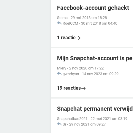
Facebook-account gehackt
Selma
-
29 mrt 2018 om 18:28
RoelCCM
-
30 mrt 2018 om 04:40
1 reactie
Mijn Snapchat-account is p
Miery
-
2 nov 2020 om 17:22
gwnrhyan
-
14 nov 2023 om 09:29
19 reacties
Snapchat permanent verwijd
Snapchatbae2021
-
22 mei 2021 om 03:19
Sr
-
29 nov 2021 om 09:27