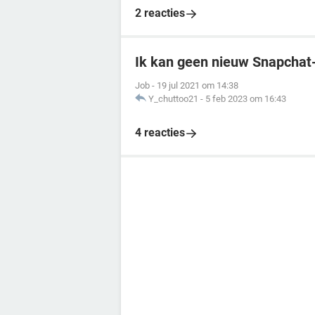
2 reacties
Ik kan geen nieuw Snapcha
Job
-
19 jul 2021 om 14:38
Y_chuttoo21
-
5 feb 2023 om 16:43
4 reacties