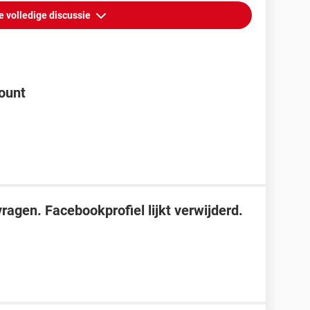
e volledige discussie
ount
agen. Facebookprofiel lijkt verwijderd.