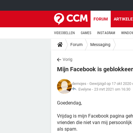
FORUM
ARTIKEL
VIDEOBELLEN
GAMES
INSTAGRAM
WINDOW
Forum
Messaging
Vorig
Mijn Facebook is geblokkee
demojes
- Gewijzigd op 17 okt 2020
Evelyne -
23 mrt 2021 om 16:30
Goedendag,
Vrijdag is mijn Facebook pagina geha
vrienden die niet van mij persoonli
als spam.