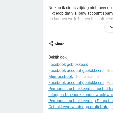
Nu kan ik sinds vrijdag niet meer op F
lijkt erop dat via jouw account spa
nu kunnen we je helpen te controleren
zijn gemaakt. Dan kan je aan de slag
something went wrong.
Hoe kan ik dit oplossen?
Share
Alvast bedankt.
Bekijk ook:
Mvg
Facebook geblokkeerd
Facebook account geblokkeerd
- Bes
Mijnfacebook
- Beste reactie
Configuratie:
Windows / Chrome 86.0.4
Facebook account geblokkeerd
-
Pra
Permanent geblokkeerd snapchat te
Inloggen facebook zonder wachtwo
Permanent geblokkeerd op Snapcha
Geblokkeerd whatsapp profielfoto
-