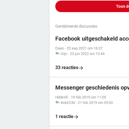
Toon d
Gerelateerde discussies
Facebook uitgeschakeld acc
Daan
-
25 sep 2021 om 16:37
Gijn
-
23 jun 2022 om 13:44
33 reacties
Messenger geschiedenis opvr
HildeVE
-
19 feb 2019 om 11:05
BobCCM
-
21 feb 2019 om 05:00
1 reactie