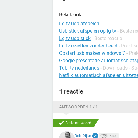
Bekijk ook:
Lg tv usb afspelen
Usb stick afspelen op lg tv
- Beste re
Lg tv usb stick
- Beste reactie
Lg tv resetten zonder beeld
-
Praktis
Opstart usb maken windows 7
-
Prak
Google presentatie automatisch afs
Tubi tv nederlands
-
Downloads - St
Netflix automatisch afspelen uitzett
1 reactie
ANTWOORDEN 1 / 1
Beste antwoord
Bob Dijks
7.802