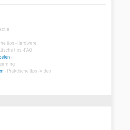
actie
che tips -Hardware
tische tips -FAQ
pelen
-
reaming
en
-
Praktische tips -Video