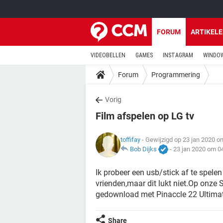
FORUM
ARTIKEL
VIDEOBELLEN
GAMES
INSTAGRAM
WINDOW
Forum
Programmering
Vorig
Film afspelen op LG tv
toffifay
- Gewijzigd op 23 jan 2020 o
Bob Dijks
-
23 jan 2020 om 0
Ik probeer een usb/stick af te spelen
vrienden,maar dit lukt niet.Op onze S
gedownload met Pinaccle 22 Ultimat
Share