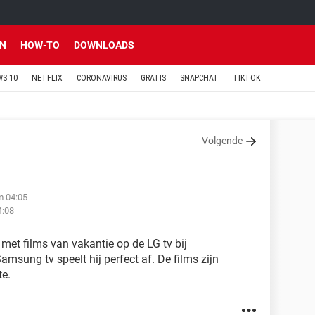
EN
HOW-TO
DOWNLOADS
S 10
NETFLIX
CORONAVIRUS
GRATIS
SNAPCHAT
TIKTOK
Volgende
m 04:05
4:08
 met films van vakantie op de LG tv bij
amsung tv speelt hij perfect af. De films zijn
e.