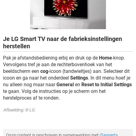
TIKTOK
Je LG Smart TV naar de fabrieksinstellingen
herstellen
Pak je afstandsbediening erbij en druk op de
Home
-knop.
Vervolgens tref je aan de rechterbovenhoek van het
beeldscherm een
cog
-icoon (tandwieltjes) aan. Selecteer dit
icoon en ga naar het onderdeel
Settings
. In dit menu hoef je
nu alleen nog maar naar
General
en
Reset to Initial Settings
te gaan. Volg de instructies op je scherm om het
herstelproces af te ronden.
Afbeelding: © LG.
Onze content is geschreven in samenwerking met
IT-experts
,