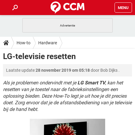
MENU
HOME
VIDEOBELLEN
GAMES
HOW-TO
How-to
Hardware
INSTAGRAM
WINDOWS 10
VIDEOBELLEN
GAMES
DOWNLOADS
LG-televisie resetten
NETFLIX
CORONAVIRUS
INSTAGRAM
WINDOWS 10
GRATIS
VIDEOBELLEN
SNAPCHAT
GAMES
FORUM
Laatste update
28 november 2019 om 05:18
door
Bob Dijks
.
NETFLIX
CORONAVIRUS
TIKTOK
INSTAGRAM
WINDOWS 10
GRATIS
VIDEOBELLEN
SNAPCHAT
GAMES
Als je problemen ondervindt met je
LG Smart TV
, kan het
ARTIKELEN
NETFLIX
CORONAVIRUS
resetten van je toestel naar de fabrieksinstellingen een
TIKTOK
INSTAGRAM
WINDOWS 10
oplossing bieden. Deze How-To legt je uit hoe je dit precies
GRATIS
VIDEOBELLEN
SNAPCHAT
GAMES
NETFLIX
CORONAVIRUS
doet. Zorg ervoor dat je de afstandsbediening van je televisie
TIKTOK
INSTAGRAM
WINDOWS 10
bij de hand hebt.
GRATIS
SNAPCHAT
NETFLIX
CORONAVIRUS
TIKTOK
GRATIS
SNAPCHAT