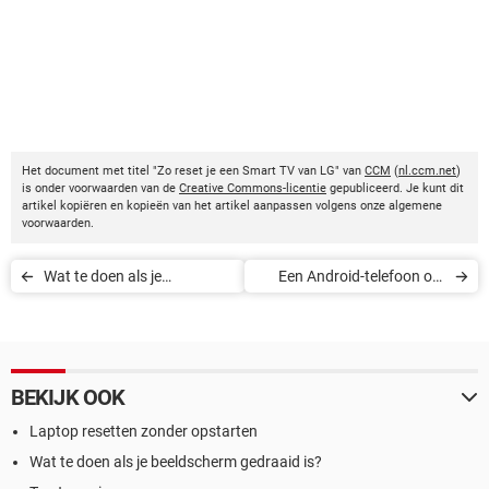
Het document met titel "Zo reset je een Smart TV van LG" van
CCM
(
nl.ccm.net
)
is onder voorwaarden van de
Creative Commons-licentie
gepubliceerd. Je kunt dit
artikel kopiëren en kopieën van het artikel aanpassen volgens onze algemene
voorwaarden.
Wat te doen als je
Een Android-telefoon of -
beeldscherm gedraaid is?
tablet rooten
BEKIJK OOK
Laptop resetten zonder opstarten
Wat te doen als je beeldscherm gedraaid is?