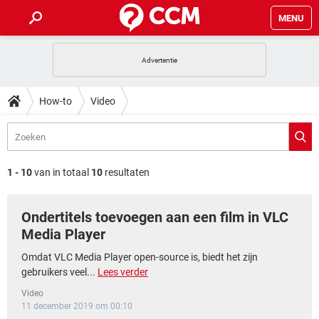
MENU
HOME
VIDEOBELLEN
GAMES
HOW-TO
How-to
Video
INSTAGRAM
WINDOWS 10
VIDEOBELLEN
GAMES
DOWNLOADS
NETFLIX
CORONAVIRUS
INSTAGRAM
WINDOWS 10
GRATIS
VIDEOBELLEN
SNAPCHAT
GAMES
FORUM
NETFLIX
CORONAVIRUS
1 - 10
van in totaal
10
resultaten
TIKTOK
INSTAGRAM
WINDOWS 10
GRATIS
VIDEOBELLEN
SNAPCHAT
GAMES
ARTIKELEN
NETFLIX
CORONAVIRUS
Ondertitels toevoegen aan een film in VLC
TIKTOK
INSTAGRAM
WINDOWS 10
GRATIS
VIDEOBELLEN
SNAPCHAT
GAMES
Media Player
NETFLIX
CORONAVIRUS
TIKTOK
INSTAGRAM
WINDOWS 10
Omdat VLC Media Player open-source is, biedt het zijn
GRATIS
SNAPCHAT
gebruikers veel...
Lees verder
NETFLIX
CORONAVIRUS
TIKTOK
Video
GRATIS
SNAPCHAT
11 december 2019 om 00:10