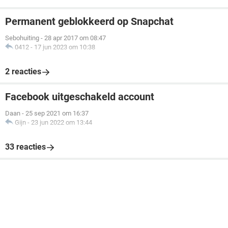
Permanent geblokkeerd op Snapchat
Sebohuiting
-
28 apr 2017 om 08:47
0412
-
17 jun 2023 om 10:38
2 reacties
Facebook uitgeschakeld account
Daan
-
25 sep 2021 om 16:37
Gijn
-
23 jun 2022 om 13:44
33 reacties