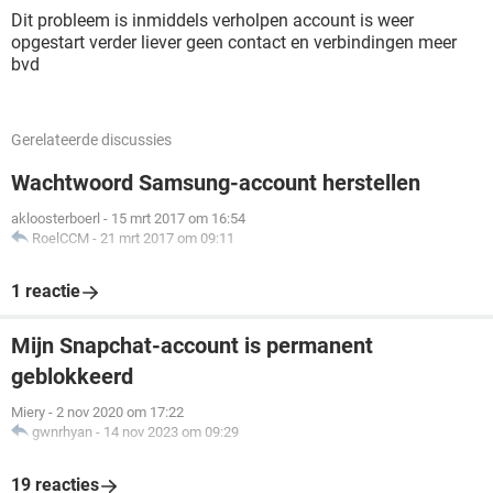
Dit probleem is inmiddels verholpen account is weer
opgestart verder liever geen contact en verbindingen meer
bvd
Gerelateerde discussies
Wachtwoord Samsung-account herstellen
akloosterboerl
-
15 mrt 2017 om 16:54
RoelCCM
-
21 mrt 2017 om 09:11
1 reactie
Mijn Snapchat-account is permanent
geblokkeerd
Miery
-
2 nov 2020 om 17:22
gwnrhyan
-
14 nov 2023 om 09:29
19 reacties