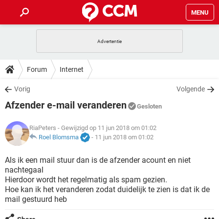
MENU
HOME
VIDEOBELLEN
GAMES
HOW-TO
Forum
Internet
INSTAGRAM
WINDOWS 10
VIDEOBELLEN
GAMES
DOWNLOADS
Vorig
Volgende
NETFLIX
CORONAVIRUS
INSTAGRAM
WINDOWS 10
Afzender e-mail veranderen
GRATIS
VIDEOBELLEN
SNAPCHAT
GAMES
Gesloten
FORUM
NETFLIX
CORONAVIRUS
TIKTOK
INSTAGRAM
WINDOWS 10
RiaPeters
- Gewijzigd op 11 jun 2018 om 01:02
GRATIS
VIDEOBELLEN
SNAPCHAT
GAMES
ARTIKELEN
Roel Blomsma
-
11 jun 2018 om 01:02
NETFLIX
CORONAVIRUS
TIKTOK
INSTAGRAM
WINDOWS 10
GRATIS
VIDEOBELLEN
SNAPCHAT
GAMES
Als ik een mail stuur dan is de afzender acount en niet
NETFLIX
CORONAVIRUS
nachtegaal
TIKTOK
INSTAGRAM
WINDOWS 10
Hierdoor wordt het regelmatig als spam gezien.
GRATIS
SNAPCHAT
Hoe kan ik het veranderen zodat duidelijk te zien is dat ik de
NETFLIX
CORONAVIRUS
TIKTOK
mail gestuurd heb
GRATIS
SNAPCHAT