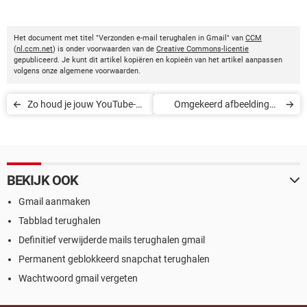
Het document met titel "Verzonden e-mail terughalen in Gmail" van
CCM
(
nl.ccm.net
) is onder voorwaarden van de
Creative Commons-licentie
gepubliceerd. Je kunt dit artikel kopiëren en kopieën van het artikel aanpassen
volgens onze algemene voorwaarden.
Zo houd je jouw YouTube-
Omgekeerd afbeeldingen
kanaal verborgen
zoeken met Google
BEKIJK OOK
Gmail aanmaken
Tabblad terughalen
Definitief verwijderde mails terughalen gmail
Permanent geblokkeerd snapchat terughalen
Wachtwoord gmail vergeten