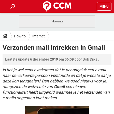
MENU
HOME
VIDEOBELLEN
GAMES
HOW-TO
How-to
Internet
INSTAGRAM
WINDOWS 10
VIDEOBELLEN
GAMES
DOWNLOADS
Verzonden mail intrekken in Gmail
NETFLIX
CORONAVIRUS
INSTAGRAM
WINDOWS 10
GRATIS
VIDEOBELLEN
SNAPCHAT
GAMES
FORUM
Laatste update
6 december 2019 om 06:59
door
Bob Dijks
.
NETFLIX
CORONAVIRUS
TIKTOK
INSTAGRAM
WINDOWS 10
GRATIS
VIDEOBELLEN
SNAPCHAT
GAMES
Is het je wel eens overkomen dat je per ongeluk een e-mail
ARTIKELEN
NETFLIX
CORONAVIRUS
naar de verkeerde persoon verstuurde en dat je wenste dat je
TIKTOK
INSTAGRAM
WINDOWS 10
deze kon terughalen? Dan hebben we goed nieuws voor je,
GRATIS
VIDEOBELLEN
SNAPCHAT
GAMES
NETFLIX
CORONAVIRUS
aangezien de webversie van
Gmail
een nieuwe
TIKTOK
INSTAGRAM
WINDOWS 10
functionaliteit heeft uitgerold waarmee je het verzenden van
GRATIS
SNAPCHAT
e-mails ongedaan kunt maken.
NETFLIX
CORONAVIRUS
TIKTOK
GRATIS
SNAPCHAT