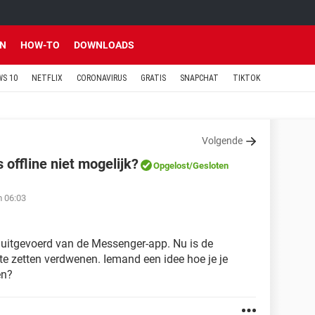
EN
HOW-TO
DOWNLOADS
S 10
NETFLIX
CORONAVIRUS
GRATIS
SNAPCHAT
TIKTOK
Volgende
offline niet mogelijk?
Opgelost
/Gesloten
m 06:03
 uitgevoerd van de Messenger-app. Nu is de
 te zetten verdwenen. Iemand een idee hoe je je
en?