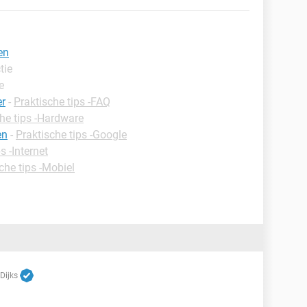
en
tie
e
er
-
Praktische tips -FAQ
he tips -Hardware
en
-
Praktische tips -Google
s -Internet
che tips -Mobiel
Dijks