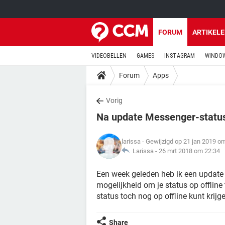
FORUM
ARTIKEL
VIDEOBELLEN
GAMES
INSTAGRAM
WINDOW
Forum
Apps
Vorig
Na update Messenger-status 
larissa
- Gewijzigd op 21 jan 2019 o
Larissa -
26 mrt 2018 om 22:34
Een week geleden heb ik een update
mogelijkheid om je status op offline
status toch nog op offline kunt krijg
Share