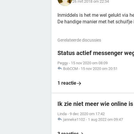
26 mrt 2018 om 22:34
Inmiddels is het me wel gelukt via he
De handige manier met het schuifje i
Gerelateerde discussies
Status actief messenger we
Peggy
-
15 nov 2020 om 08:09
BobCCM
-
15 nov 2020 om 20:51
1 reactie
Ik zie niet meer wie online 
Linda
-
9 dec 2020 om 17:42
janneke1102
-
1 aug 2022 om 09:47
3 reacties