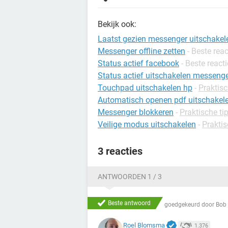
Bekijk ook:
Laatst gezien messenger uitschakel
Messenger offline zetten
- Beste reac
Status actief facebook
- Beste reacti
Status actief uitschakelen messeng
Touchpad uitschakelen hp
-
Praktisc
Automatisch openen pdf uitschakel
Messenger blokkeren
-
Praktische tip
Veilige modus uitschakelen
-
Praktis
3 reacties
ANTWOORDEN 1 / 3
Beste antwoord
goedgekeurd door
Bob 
Roel Blomsma
1.376