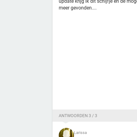
update krijg ik dit schijfje en de mo
meer gevonden....
ANTWOORDEN 3 / 3
Larissa