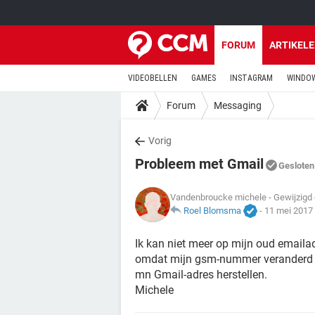
FORUM
ARTIKEL
VIDEOBELLEN
GAMES
INSTAGRAM
WINDOW
Forum
Messaging
Vorig
Probleem met Gmail
Gesloten
Vandenbroucke michele
- Gewijzigd
Roel Blomsma
-
11 mei 2017
Ik kan niet meer op mijn oud email
omdat mijn gsm-nummer veranderd i
mn Gmail-adres herstellen.
Michele