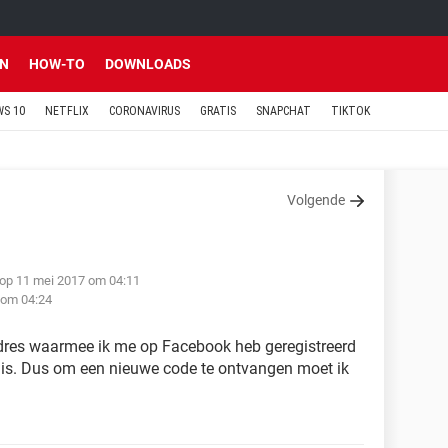
EN
HOW-TO
DOWNLOADS
S 10
NETFLIX
CORONAVIRUS
GRATIS
SNAPCHAT
TIKTOK
Volgende
 op 11 mei 2017 om 04:11
 om 04:24
adres waarmee ik me op Facebook heb geregistreerd
s. Dus om een nieuwe code te ontvangen moet ik