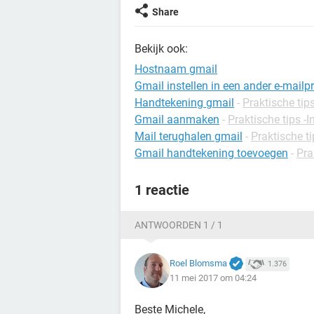
Share
Bekijk ook:
Hostnaam gmail
Gmail instellen in een ander e-mai
Handtekening gmail
-
Praktische tips
Gmail aanmaken
-
Praktische tips -I
Mail terughalen gmail
-
Praktische ti
Gmail handtekening toevoegen
-
Pra
1 reactie
ANTWOORDEN 1 / 1
Roel Blomsma
1.376
11 mei 2017 om 04:24
Beste Michele,