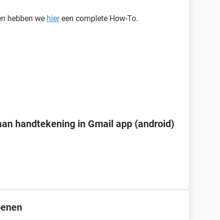
len hebben we
hier
een complete How-To.
an handtekening in Gmail app (android)
penen