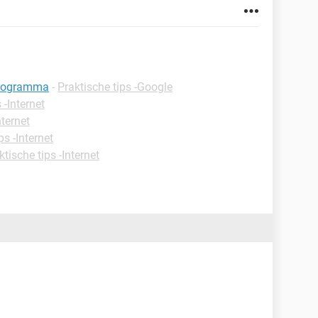
lprogramma
-
Praktische tips -Google
 -Internet
nternet
ps -Internet
ktische tips -Internet