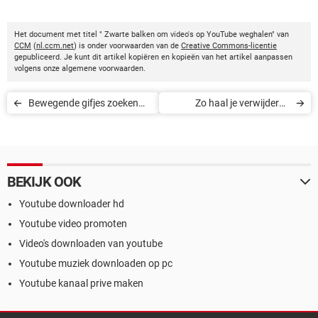
Het document met titel " Zwarte balken om video's op YouTube weghalen" van
CCM
(
nl.ccm.net
) is onder voorwaarden van de
Creative Commons-licentie
gepubliceerd. Je kunt dit artikel kopiëren en kopieën van het artikel aanpassen
volgens onze algemene voorwaarden.
Bewegende gifjes zoeken
Zo haal je verwijderde
met Google
Gmail-berichten terug
BEKIJK OOK
Youtube downloader hd
Youtube video promoten
Video's downloaden van youtube
Youtube muziek downloaden op pc
Youtube kanaal prive maken