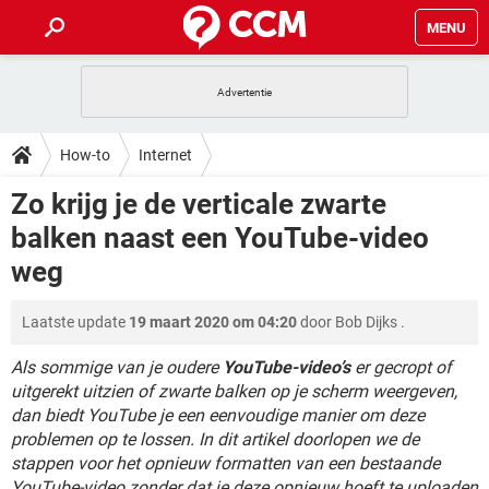
MENU
HOME
VIDEOBELLEN
GAMES
HOW-TO
How-to
Internet
INSTAGRAM
WINDOWS 10
VIDEOBELLEN
GAMES
DOWNLOADS
Zo krijg je de verticale zwarte
NETFLIX
CORONAVIRUS
INSTAGRAM
WINDOWS 10
balken naast een YouTube-video
GRATIS
VIDEOBELLEN
SNAPCHAT
GAMES
FORUM
NETFLIX
CORONAVIRUS
weg
TIKTOK
INSTAGRAM
WINDOWS 10
GRATIS
VIDEOBELLEN
SNAPCHAT
GAMES
ARTIKELEN
NETFLIX
CORONAVIRUS
Laatste update
19 maart 2020 om 04:20
door
Bob Dijks
.
TIKTOK
INSTAGRAM
WINDOWS 10
GRATIS
VIDEOBELLEN
SNAPCHAT
GAMES
Als sommige van je oudere
YouTube-video’s
er gecropt of
NETFLIX
CORONAVIRUS
TIKTOK
INSTAGRAM
WINDOWS 10
uitgerekt uitzien of zwarte balken op je scherm weergeven,
GRATIS
SNAPCHAT
dan biedt YouTube je een eenvoudige manier om deze
NETFLIX
CORONAVIRUS
problemen op te lossen. In dit artikel doorlopen we de
TIKTOK
GRATIS
SNAPCHAT
stappen voor het opnieuw formatten van een bestaande
YouTube-video zonder dat je deze opnieuw hoeft te uploaden