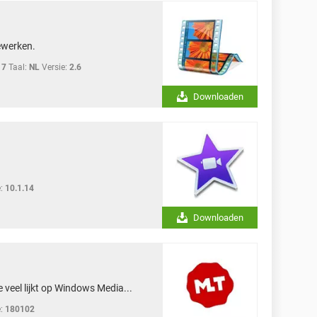
ewerken.
 7
Taal:
NL
Versie:
2.6
Downloaden
:
10.1.14
Downloaden
 veel lijkt op Windows Media...
:
180102