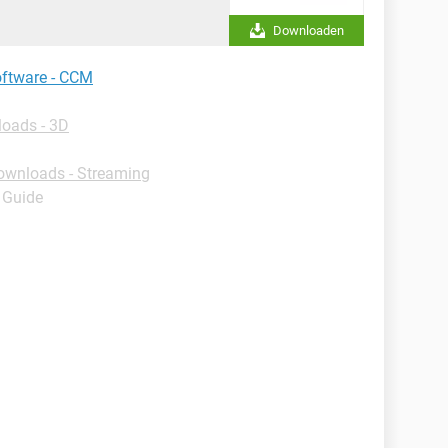
Downloaden
oftware - CCM
oads - 3D
ownloads - Streaming
- Guide