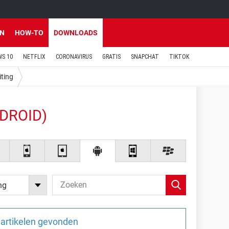
EN
HOW-TO
DOWNLOADS
S 10
NETFLIX
CORONAVIRUS
GRATIS
SNAPCHAT
TIKTOK
iting
NDROID)
ng
artikelen gevonden