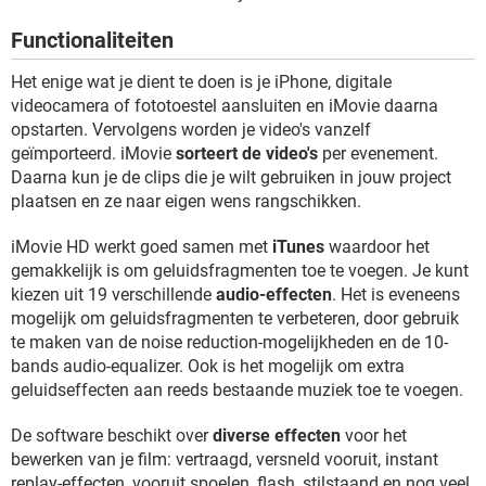
TIKTOK
Functionaliteiten
Het enige wat je dient te doen is je iPhone, digitale
videocamera of fototoestel aansluiten en iMovie daarna
opstarten. Vervolgens worden je video's vanzelf
geïmporteerd. iMovie
sorteert de video's
per evenement.
Daarna kun je de clips die je wilt gebruiken in jouw project
plaatsen en ze naar eigen wens rangschikken.
iMovie HD werkt goed samen met
iTunes
waardoor het
gemakkelijk is om geluidsfragmenten toe te voegen. Je kunt
kiezen uit 19 verschillende
audio-effecten
. Het is eveneens
mogelijk om geluidsfragmenten te verbeteren, door gebruik
te maken van de noise reduction-mogelijkheden en de 10-
bands audio-equalizer. Ook is het mogelijk om extra
geluidseffecten aan reeds bestaande muziek toe te voegen.
De software beschikt over
diverse effecten
voor het
bewerken van je film: vertraagd, versneld vooruit, instant
replay-effecten, vooruit spoelen, flash, stilstaand en nog veel