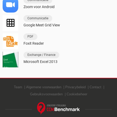
Communicatie
Zoom voor Android
Communicatie
Google Meet Grid View
PDF
Foxit Reader
Exchange / Finance
Microsoft Excel 2013
Team
Algemene voorwaarden
Privacybeleid
Contact
Gebruiksvoorwaarden
Cookiebeheer