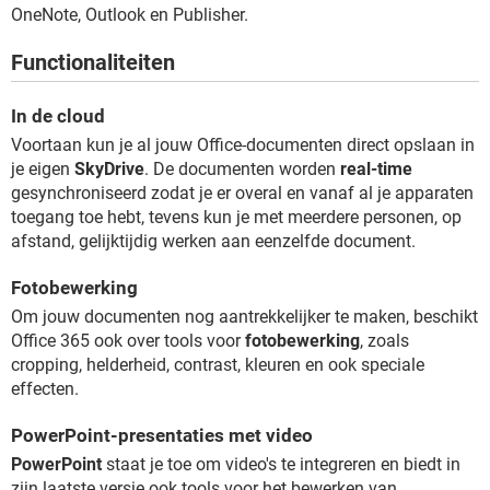
TIKTOK
OneNote, Outlook en Publisher.
Functionaliteiten
In de cloud
Voortaan kun je al jouw Office-documenten direct opslaan in
je eigen
SkyDrive
. De documenten worden
real-time
gesynchroniseerd zodat je er overal en vanaf al je apparaten
toegang toe hebt, tevens kun je met meerdere personen, op
afstand, gelijktijdig werken aan eenzelfde document.
Fotobewerking
Om jouw documenten nog aantrekkelijker te maken, beschikt
Office 365 ook over tools voor
fotobewerking
, zoals
cropping, helderheid, contrast, kleuren en ook speciale
effecten.
PowerPoint-presentaties met video
PowerPoint
staat je toe om video's te integreren en biedt in
zijn laatste versie ook tools voor het bewerken van