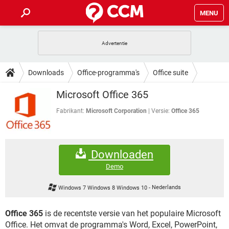
MENU
HOME
VIDEOBELLEN
GAMES
HOW-TO
Downloads
Office-programma's
Office suite
INSTAGRAM
WINDOWS 10
VIDEOBELLEN
GAMES
DOWNLOADS
Microsoft Office 365
NETFLIX
CORONAVIRUS
INSTAGRAM
WINDOWS 10
GRATIS
VIDEOBELLEN
SNAPCHAT
GAMES
Fabrikant:
Microsoft Corporation
Versie:
Office 365
FORUM
NETFLIX
CORONAVIRUS
TIKTOK
INSTAGRAM
WINDOWS 10
GRATIS
VIDEOBELLEN
SNAPCHAT
GAMES
ARTIKELEN
NETFLIX
CORONAVIRUS
Downloaden
TIKTOK
INSTAGRAM
WINDOWS 10
GRATIS
VIDEOBELLEN
SNAPCHAT
GAMES
Demo
NETFLIX
CORONAVIRUS
TIKTOK
INSTAGRAM
WINDOWS 10
Windows 7 Windows 8 Windows 10
-
Nederlands
GRATIS
SNAPCHAT
NETFLIX
CORONAVIRUS
TIKTOK
Office 365
is de recentste versie van het populaire Microsoft
GRATIS
SNAPCHAT
Office. Het omvat de programma's Word, Excel, PowerPoint,