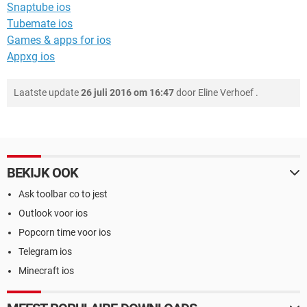
Snaptube ios
Tubemate ios
Games & apps for ios
Appxg ios
Laatste update
26 juli 2016 om 16:47
door
Eline Verhoef
.
BEKIJK OOK
Ask toolbar co to jest
Outlook voor ios
Popcorn time voor ios
Telegram ios
Minecraft ios