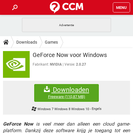
MENU
HOME
VIDEOBELLEN
GAMES
HOW-TO
Downloads
Games
INSTAGRAM
WINDOWS 10
VIDEOBELLEN
GAMES
DOWNLOADS
GeForce Now voor Windows
NETFLIX
CORONAVIRUS
INSTAGRAM
WINDOWS 10
GRATIS
VIDEOBELLEN
SNAPCHAT
GAMES
Fabrikant:
NVIDIA
Versie:
2.0.27
FORUM
NETFLIX
CORONAVIRUS
TIKTOK
INSTAGRAM
WINDOWS 10
GRATIS
VIDEOBELLEN
SNAPCHAT
GAMES
ARTIKELEN
NETFLIX
CORONAVIRUS
Downloaden
TIKTOK
INSTAGRAM
WINDOWS 10
GRATIS
VIDEOBELLEN
SNAPCHAT
GAMES
Freeware
(110,87 MB)
NETFLIX
CORONAVIRUS
TIKTOK
INSTAGRAM
WINDOWS 10
Windows 7 Windows 8 Windows 10
-
Engels
GRATIS
SNAPCHAT
NETFLIX
CORONAVIRUS
TIKTOK
GeForce Now
is veel meer dan alleen een cloud game-
GRATIS
SNAPCHAT
platform. Dankzij deze software krijg je toegang tot een