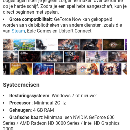
opgeslagen hoef je je geen zorgen te maken over de ruimte
op je harde schijf. Zodra je een spel hebt aangeschaft, kun je
direct beginnen met spelen.
Grote compatibiliteit
: GeForce Now kan gekoppeld
worden aan de bibliotheken van andere diensten, zoals die
van
Steam
, Epic Games en Ubisoft Connect.
Systeemeisen
Besturingssysteem
: Windows 7 of nieuwer
Processor
: Minimaal 2GHz
Geheugen
: 4 GB RAM
Grafische kaart
: Minimaal een NVIDIA GeForce 600
Series / AMD Radeon HD 3000 Series / Intel HD Graphics
2000