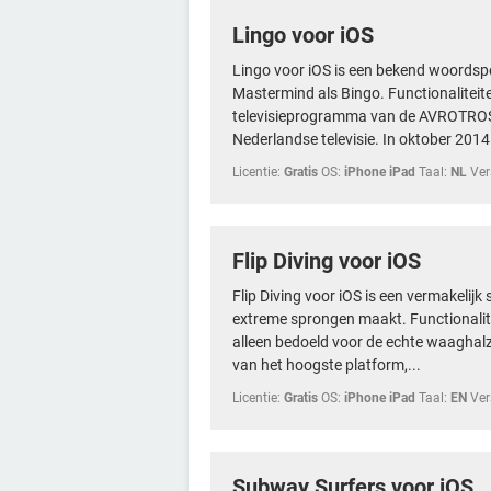
Lingo voor iOS
Lingo voor iOS is een bekend woordsp
Mastermind als Bingo. Functionaliteit
televisieprogramma van de AVROTROS, 
Nederlandse televisie. In oktober 2014 i
Licentie:
Gratis
OS:
iPhone iPad
Taal:
NL
Ver
Flip Diving voor iOS
Flip Diving voor iOS is een vermakelijk 
extreme sprongen maakt. Functionalite
alleen bedoeld voor de echte waaghalze
van het hoogste platform,...
Licentie:
Gratis
OS:
iPhone iPad
Taal:
EN
Ver
Subway Surfers voor iOS