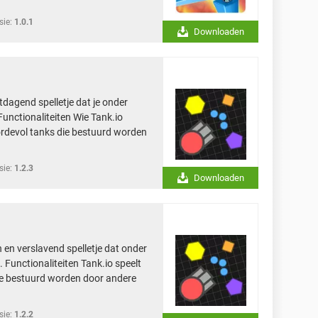
sie:
1.0.1
Downloaden
tdagend spelletje dat je onder
 Functionaliteiten Wie Tank.io
oordevol tanks die bestuurd worden
sie:
1.2.3
Downloaden
h en verslavend spelletje dat onder
o. Functionaliteiten Tank.io speelt
die bestuurd worden door andere
sie:
1.2.2