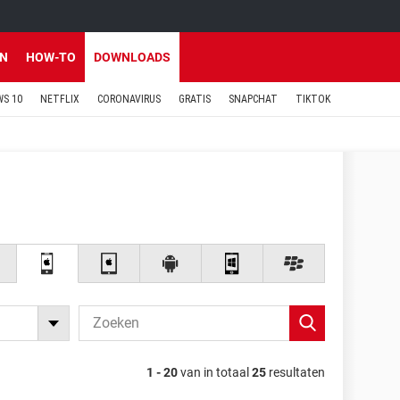
EN
HOW-TO
DOWNLOADS
S 10
NETFLIX
CORONAVIRUS
GRATIS
SNAPCHAT
TIKTOK
1 - 20
van in totaal
25
resultaten