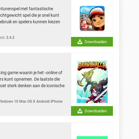
onturenspel met fantastische
ichtgewicht spel die je snel kunt
ebruik en spelers kunnen kiezen
sie:
2.4.2
Downloaden
ting game waarin je het -online of
rs kunt opnemen. De laatste die
 doet sterk denken aan de iconische
indows 10 Mac OS X Android iPhone
Downloaden