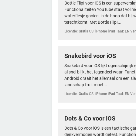
Bottle Flip! voor iOS is een superversl
Functionaliteiten YouTube staat vol m
waterflesje gooien, in de hoop dat hij
terechtkomt. Met Bottle Flip!...
Licentie:
Gratis
OS:
iPhone iPad
Taal:
EN
Ver
Snakebird voor iOS
Snakebird voor iOS lijkt ogenschijnlijk
al snel blijkt het tegendeel waar. Funct
Android draait het allemaal om een slan
landschap fruit moet...
Licentie:
Gratis
OS:
iPhone iPad
Taal:
EN
Ver
Dots & Co voor iOS
Dots & Co voor iOS is een tactische ga
denkvermogen wordt getest. Functional