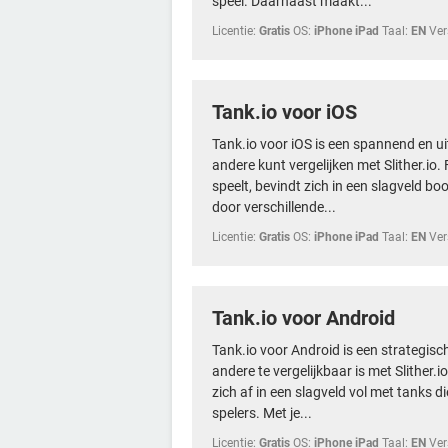
speel. Daarnaast maakt...
Licentie:
Gratis
OS:
iPhone iPad
Taal:
EN
Ver
Tank.io voor iOS
Tank.io voor iOS is een spannend en ui
andere kunt vergelijken met Slither.io.
speelt, bevindt zich in een slagveld b
door verschillende...
Licentie:
Gratis
OS:
iPhone iPad
Taal:
EN
Ver
Tank.io voor Android
Tank.io voor Android is een strategisc
andere te vergelijkbaar is met Slither.i
zich af in een slagveld vol met tanks 
spelers. Met je...
Licentie:
Gratis
OS:
iPhone iPad
Taal:
EN
Ver