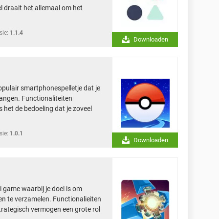
eel draait het allemaal om het
sie:
1.1.4
Downloaden
pulair smartphonespelletje dat je
angen. Functionaliteiten
s het de bedoeling dat je zoveel
sie:
1.0.1
Downloaden
i game waarbij je doel is om
en te verzamelen. Functionalieiten
strategisch vermogen een grote rol