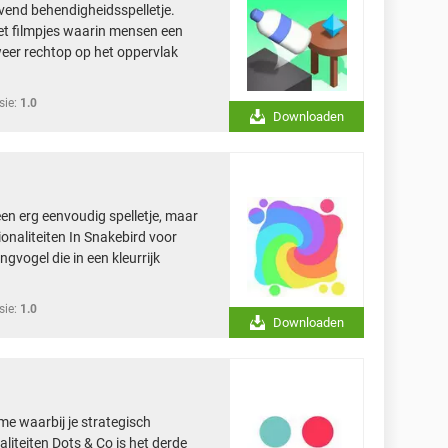
avend behendigheidsspelletje.
et filmpjes waarin mensen een
 weer rechtop op het oppervlak
sie:
1.0
Downloaden
 een erg eenvoudig spelletje, maar
ionaliteiten In Snakebird voor
gvogel die in een kleurrijk
sie:
1.0
Downloaden
me waarbij je strategisch
iteiten Dots & Co is het derde