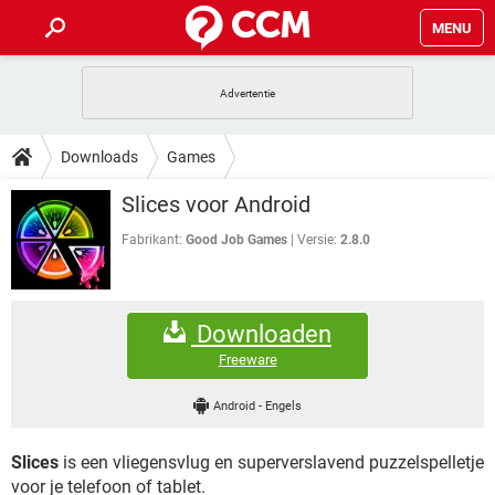
MENU
HOME
VIDEOBELLEN
GAMES
HOW-TO
Downloads
Games
INSTAGRAM
WINDOWS 10
VIDEOBELLEN
GAMES
DOWNLOADS
Slices voor Android
NETFLIX
CORONAVIRUS
INSTAGRAM
WINDOWS 10
GRATIS
VIDEOBELLEN
SNAPCHAT
GAMES
Fabrikant:
Good Job Games
Versie:
2.8.0
FORUM
NETFLIX
CORONAVIRUS
TIKTOK
INSTAGRAM
WINDOWS 10
GRATIS
VIDEOBELLEN
SNAPCHAT
GAMES
ARTIKELEN
NETFLIX
CORONAVIRUS
Downloaden
TIKTOK
INSTAGRAM
WINDOWS 10
GRATIS
VIDEOBELLEN
SNAPCHAT
GAMES
Freeware
NETFLIX
CORONAVIRUS
TIKTOK
INSTAGRAM
WINDOWS 10
Android
-
Engels
GRATIS
SNAPCHAT
NETFLIX
CORONAVIRUS
TIKTOK
Slices
is een vliegensvlug en superverslavend puzzelspelletje
GRATIS
SNAPCHAT
voor je telefoon of tablet.