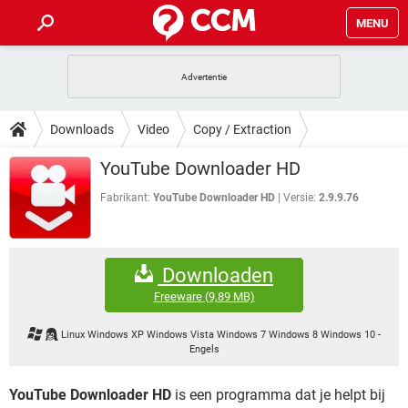
MENU
HOME
VIDEOBELLEN
GAMES
HOW-TO
Downloads
Video
Copy / Extraction
INSTAGRAM
WINDOWS 10
VIDEOBELLEN
GAMES
DOWNLOADS
YouTube Downloader HD
NETFLIX
CORONAVIRUS
INSTAGRAM
WINDOWS 10
GRATIS
VIDEOBELLEN
SNAPCHAT
GAMES
Fabrikant:
YouTube Downloader HD
Versie:
2.9.9.76
FORUM
NETFLIX
CORONAVIRUS
TIKTOK
INSTAGRAM
WINDOWS 10
GRATIS
VIDEOBELLEN
SNAPCHAT
GAMES
ARTIKELEN
NETFLIX
CORONAVIRUS
Downloaden
TIKTOK
INSTAGRAM
WINDOWS 10
GRATIS
VIDEOBELLEN
SNAPCHAT
GAMES
Freeware
(9,89 MB)
NETFLIX
CORONAVIRUS
TIKTOK
INSTAGRAM
WINDOWS 10
Linux Windows XP Windows Vista Windows 7 Windows 8 Windows 10
-
GRATIS
SNAPCHAT
Engels
NETFLIX
CORONAVIRUS
TIKTOK
GRATIS
SNAPCHAT
YouTube Downloader HD
is een programma dat je helpt bij