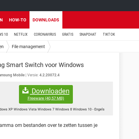
EN
HOW-TO
DOWNLOADS
S 10
NETFLIX
CORONAVIRUS
GRATIS
SNAPCHAT
TIKTOK
en
File management
g Smart Switch voor Windows
amsung Mobile
Versie:
4.2.20072.4
Downloaden
Freeware
(40,57 MB)
dows XP Windows Vista Windows 7 Windows 8 Windows 10
-
Engels
ramma om bestanden over te zetten tussen je