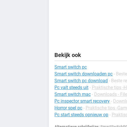
Bekijk ook
Smart switch pc
Smart switch downloaden pc
- Beste
Smart switch pc download
- Beste r
Pc valt steeds uit
-
Praktische tips -
Smart switch mac
-
Downloads - Fi
Pc inspector smart recovery
-
Downlo
Horror spel pc
-
Praktische tips -Ga
Pc start steeds opnieuw op
-
Praktis
Alternatieve schrijfwijze:
SmartSwitchPC