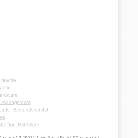
 reactie
eactie
Hardware
le management
ads - Bestandsherstel
mes
che tips -Hardware
_setup-4.2.20072.4.exe, SmartSwitchPC_setup.exe