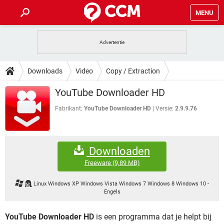
MENU
HOME
VIDEOBELLEN
GAMES
HOW-TO
Downloads
Video
Copy / Extraction
INSTAGRAM
WINDOWS 10
VIDEOBELLEN
GAMES
DOWNLOADS
YouTube Downloader HD
NETFLIX
CORONAVIRUS
INSTAGRAM
WINDOWS 10
GRATIS
VIDEOBELLEN
SNAPCHAT
GAMES
Fabrikant:
YouTube Downloader HD
Versie:
2.9.9.76
FORUM
NETFLIX
CORONAVIRUS
TIKTOK
INSTAGRAM
WINDOWS 10
GRATIS
VIDEOBELLEN
SNAPCHAT
GAMES
ARTIKELEN
NETFLIX
CORONAVIRUS
Downloaden
TIKTOK
INSTAGRAM
WINDOWS 10
GRATIS
VIDEOBELLEN
SNAPCHAT
GAMES
Freeware
(9,89 MB)
NETFLIX
CORONAVIRUS
TIKTOK
INSTAGRAM
WINDOWS 10
Linux Windows XP Windows Vista Windows 7 Windows 8 Windows 10
-
GRATIS
SNAPCHAT
Engels
NETFLIX
CORONAVIRUS
TIKTOK
GRATIS
SNAPCHAT
YouTube Downloader HD
is een programma dat je helpt bij