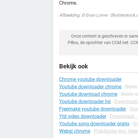
Chrome.
Afbeelding: © Evan Lorne - Shutterstock
Onze content is geschreven in sa
Pillou, de oprichter van CCM.net. CC
Bekijk ook
Chrome youtube downloader
Youtube downloader chrome
- Beste
Youtube download chrome
- Beste r
Youtube downloader hd
-
Downloads
Freemake youtube downloader
-
Dow
Ytd video downloader
-
Downloads -
Youtube song downloader gratis
-
Do
Webgl chrome
-
Praktische tips -Inte