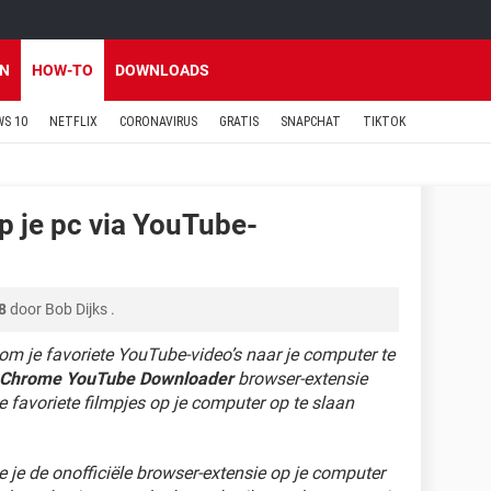
EN
HOW-TO
DOWNLOADS
S 10
NETFLIX
CORONAVIRUS
GRATIS
SNAPCHAT
TIKTOK
p je pc via YouTube-
8
door
Bob Dijks
.
om je favoriete YouTube-video’s naar je computer te
Chrome YouTube Downloader
browser-extensie
 favoriete filmpjes op je computer op te slaan
e je de onofficiële browser-extensie op je computer