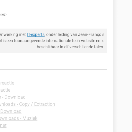
.com
menwerking met
IT-experts
, onder leiding van Jean-François
M is een toonaangevende internationale tech-website en is
beschikbaar in elf verschillende talen.
 reactie
eactie
 - Download
nloads - Copy / Extraction
 Download
wnloads - Muziek
rnet