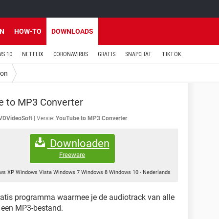
EN
HOW-TO
DOWNLOADS
S 10
NETFLIX
CORONAVIRUS
GRATIS
SNAPCHAT
TIKTOK
ion
e to MP3 Converter
VDVideoSoft
Versie:
YouTube to MP3 Converter
Downloaden
Freeware
ws XP Windows Vista Windows 7 Windows 8 Windows 10
-
Nederlands
ratis programma waarmee je de audiotrack van alle
r een MP3-bestand.