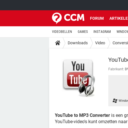
FORUM
ARTIKEL
VIDEOBELLEN
GAMES
INSTAGRAM
WINDOW
Downloads
Video
Convers
YouTub
Fabrikant:
D
Windo
YouTube to MP3 Converter
is een g
YouTube-video's kunt omzetten naa