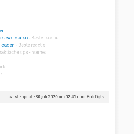
den
is downloaden
- Beste reactie
nloaden
- Beste reactie
raktische tips -Internet
ide
e
Laatste update
30 juli 2020 om 02:41
door
Bob Dijks
.