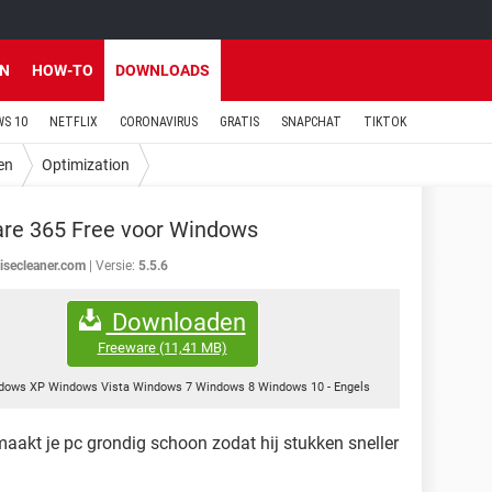
EN
HOW-TO
DOWNLOADS
S 10
NETFLIX
CORONAVIRUS
GRATIS
SNAPCHAT
TIKTOK
en
Optimization
re 365 Free voor Windows
isecleaner.com
Versie:
5.5.6
Downloaden
Freeware
(11,41 MB)
dows XP Windows Vista Windows 7 Windows 8 Windows 10
-
Engels
akt je pc grondig schoon zodat hij stukken sneller