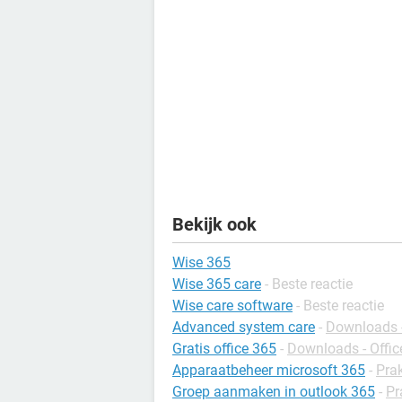
Bekijk ook
Wise 365
Wise 365 care
- Beste reactie
Wise care software
- Beste reactie
Advanced system care
-
Downloads -
Gratis office 365
-
Downloads - Offic
Apparaatbeheer microsoft 365
-
Pra
Groep aanmaken in outlook 365
-
Pr