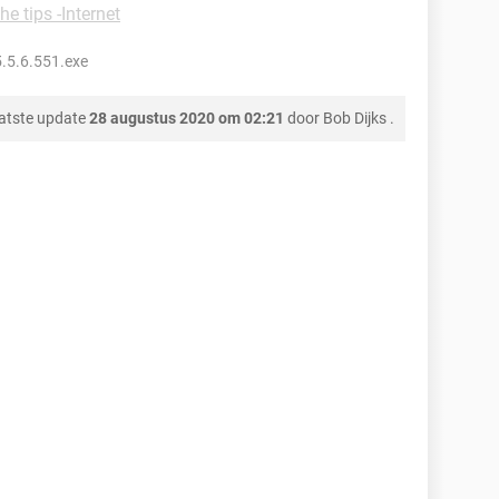
he tips -Internet
.5.6.551.exe
atste update
28 augustus 2020 om 02:21
door
Bob Dijks
.