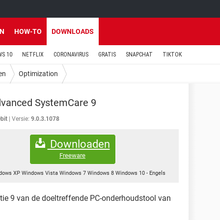
EN
HOW-TO
DOWNLOADS
S 10
NETFLIX
CORONAVIRUS
GRATIS
SNAPCHAT
TIKTOK
en
Optimization
dvanced SystemCare 9
bit
Versie:
9.0.3.1078
Downloaden
Freeware
dows XP Windows Vista Windows 7 Windows 8 Windows 10
-
Engels
itie 9 van de doeltreffende PC-onderhoudstool van