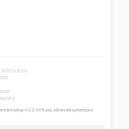
 Optimization
vers
Games
reaming
mcare-setup-9.0.3.1078.exe, advanced-systemcare-