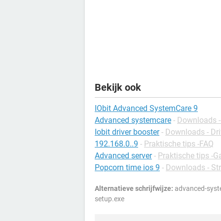
Bekijk ook
IObit Advanced SystemCare 9
Advanced systemcare
-
Downloads -
Iobit driver booster
-
Downloads - Dri
192.168.0..9
-
Praktische tips -FAQ
Advanced server
-
Praktische tips -
Popcorn time ios 9
-
Downloads - St
Alternatieve schrijfwijze:
advanced-syste
setup.exe