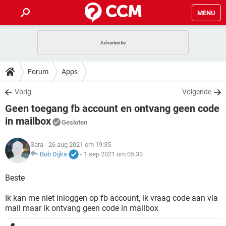
MENU
HOME
VIDEOBELLEN
GAMES
HOW-TO
Forum
Apps
INSTAGRAM
WINDOWS 10
VIDEOBELLEN
GAMES
DOWNLOADS
Vorig
Volgende
NETFLIX
CORONAVIRUS
INSTAGRAM
WINDOWS 10
Geen toegang fb account en ontvang geen code
GRATIS
VIDEOBELLEN
SNAPCHAT
GAMES
FORUM
NETFLIX
CORONAVIRUS
in mailbox
Gesloten
TIKTOK
INSTAGRAM
WINDOWS 10
GRATIS
VIDEOBELLEN
SNAPCHAT
GAMES
ARTIKELEN
NETFLIX
CORONAVIRUS
Sara
- 26 aug 2021 om 19:35
TIKTOK
INSTAGRAM
WINDOWS 10
Bob Dijks
-
1 sep 2021 om 05:33
GRATIS
VIDEOBELLEN
SNAPCHAT
GAMES
NETFLIX
CORONAVIRUS
Beste
TIKTOK
INSTAGRAM
WINDOWS 10
GRATIS
SNAPCHAT
NETFLIX
CORONAVIRUS
Ik kan me niet inloggen op fb account, ik vraag code aan via
TIKTOK
mail maar ik ontvang geen code in mailbox
GRATIS
SNAPCHAT