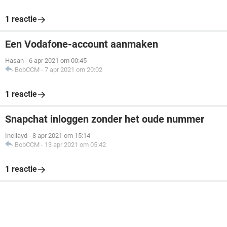
1 reactie
Een Vodafone-account aanmaken
Hasan
-
6 apr 2021 om 00:45
BobCCM
-
7 apr 2021 om 20:02
1 reactie
Snapchat inloggen zonder het oude nummer
Incilayd
-
8 apr 2021 om 15:14
BobCCM
-
13 apr 2021 om 05:42
1 reactie