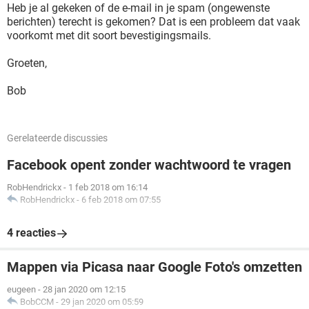
Heb je al gekeken of de e-mail in je spam (ongewenste
berichten) terecht is gekomen? Dat is een probleem dat vaak
voorkomt met dit soort bevestigingsmails.
Groeten,
Bob
Gerelateerde discussies
Facebook opent zonder wachtwoord te vragen
RobHendrickx
-
1 feb 2018 om 16:14
RobHendrickx
-
6 feb 2018 om 07:55
4 reacties
Mappen via Picasa naar Google Foto's omzetten
eugeen
-
28 jan 2020 om 12:15
BobCCM
-
29 jan 2020 om 05:59