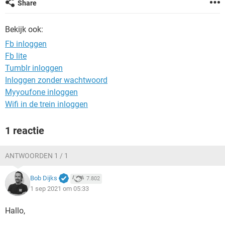
Share
TIKTOK
Bekijk ook:
Fb inloggen
Fb lite
Tumblr inloggen
Inloggen zonder wachtwoord
Myyoufone inloggen
Wifi in de trein inloggen
1 reactie
ANTWOORDEN 1 / 1
Bob Dijks
7.802
1 sep 2021 om 05:33
Hallo,