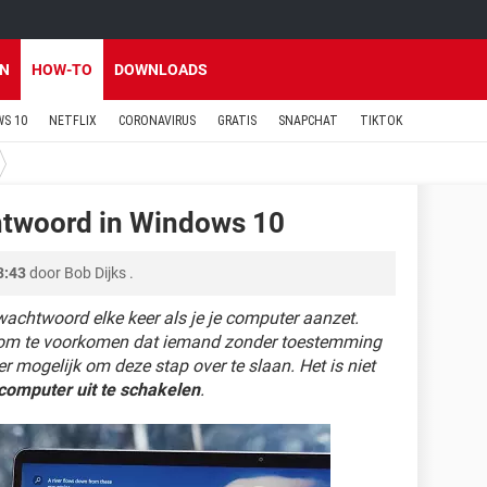
EN
HOW-TO
DOWNLOADS
S 10
NETFLIX
CORONAVIRUS
GRATIS
SNAPCHAT
TIKTOK
htwoord in Windows 10
3:43
door
Bob Dijks
.
chtwoord elke keer als je je computer aanzet.
d om te voorkomen dat iemand zonder toestemming
r mogelijk om deze stap over te slaan. Het is niet
computer uit te schakelen
.