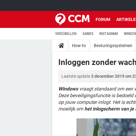
FORUM
ARTIKEL
VIDEOBELLEN
GAMES
INSTAGRAM
WINDOW
How-to
Besturingssystemen
Inloggen zonder wac
Laatste update
3 december 2019 om 2
Windows
vraagt standaard om een wa
Deze beveiligingsfunctie is bedoel
op jouw computer inlogt. Het is echte
moeilijk om
het inlogscherm van je 