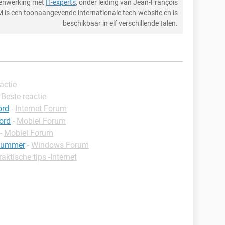
menwerking met
IT-experts
, onder leiding van Jean-François
M is een toonaangevende internationale tech-website en is
beschikbaar in elf verschillende talen.
eactie
- Beste reactie
ord
-
Internet Forum
ord
-
Mobiel Forum
-
Mobiel Forum
nnummer
-
Windows Forum
raktische tips -Internet