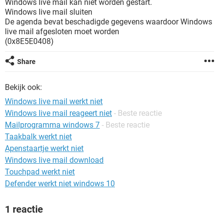
Windows live mail kan niet worden gestart.
TIKTOK
Windows live mail sluiten
De agenda bevat beschadigde gegevens waardoor Windows
live mail afgesloten moet worden
(0x8E5E0408)
Share
Bekijk ook:
Windows live mail werkt niet
Windows live mail reageert niet
- Beste reactie
Mailprogramma windows 7
- Beste reactie
Taakbalk werkt niet
Apenstaartje werkt niet
Windows live mail download
Touchpad werkt niet
Defender werkt niet windows 10
1 reactie