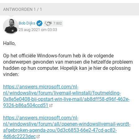
ANTWOORDEN 1 / 1
Bob Dijks
7.802
25 aug 2021 om 03:03
Hallo,
Op het officiële Windows-forum heb ik de volgende
onderwerpen gevonden van mensen die hetzelfde probleem
hadden op hun computer. Hopelijk kan je hier de oplossing
vinden:
https://answers.microsoft.com/nl-
nl/windowslive/forum/livemail-wlinstall/foutmelding-
0x8e5e0408-bij-opstart-win-live-mail/ab8dff58-d96f-462e-
9326-b86a504ccd51
https://answers.microsoft.com/nl-
nl/windowslive/forum/all/openen-windowslivemail-wordt-
afgebroken-agenda-zou/0d3c6853-66e2-47cd-ac82-
4d6dc2223dec