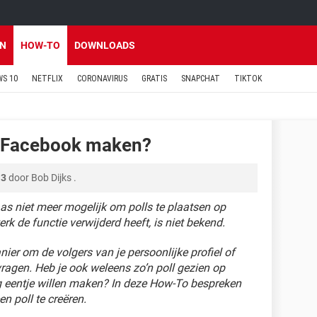
EN
HOW-TO
DOWNLOADS
S 10
NETFLIX
CORONAVIRUS
GRATIS
SNAPCHAT
TIKTOK
in Facebook maken?
13
door
Bob Dijks
.
as niet meer mogelijk om polls te plaatsen op
 de functie verwijderd heeft, is niet bekend.
ier om de volgers van je persoonlijke profiel of
ragen. Heb je ook weleens zo’n poll gezien op
g eentje willen maken? In deze How-To bespreken
n poll te creëren.