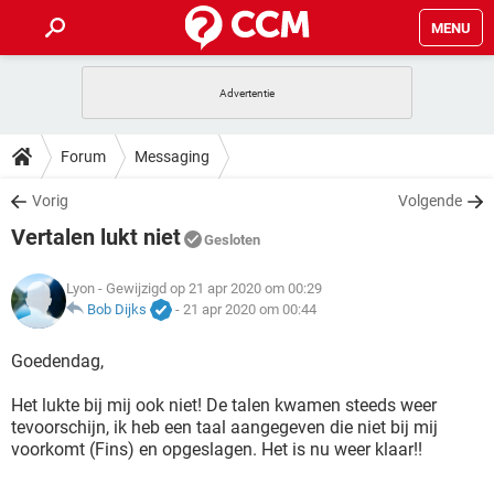
MENU
HOME
VIDEOBELLEN
GAMES
HOW-TO
Forum
Messaging
INSTAGRAM
WINDOWS 10
VIDEOBELLEN
GAMES
DOWNLOADS
Vorig
Volgende
NETFLIX
CORONAVIRUS
INSTAGRAM
WINDOWS 10
Vertalen lukt niet
GRATIS
VIDEOBELLEN
SNAPCHAT
GAMES
Gesloten
FORUM
NETFLIX
CORONAVIRUS
TIKTOK
INSTAGRAM
WINDOWS 10
Lyon
- Gewijzigd op 21 apr 2020 om 00:29
GRATIS
VIDEOBELLEN
SNAPCHAT
GAMES
ARTIKELEN
Bob Dijks
-
21 apr 2020 om 00:44
NETFLIX
CORONAVIRUS
TIKTOK
INSTAGRAM
WINDOWS 10
GRATIS
VIDEOBELLEN
SNAPCHAT
GAMES
Goedendag,
NETFLIX
CORONAVIRUS
TIKTOK
INSTAGRAM
WINDOWS 10
Het lukte bij mij ook niet! De talen kwamen steeds weer
GRATIS
SNAPCHAT
tevoorschijn, ik heb een taal aangegeven die niet bij mij
NETFLIX
CORONAVIRUS
TIKTOK
voorkomt (Fins) en opgeslagen. Het is nu weer klaar!!
GRATIS
SNAPCHAT