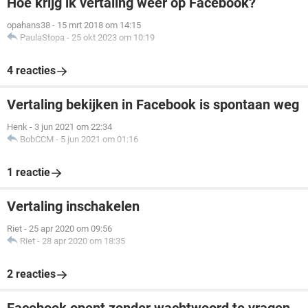
Hoe krijg ik vertaling weer op Facebook?
opahans38
-
15 mrt 2018 om 14:15
PaulaStopa
-
25 okt 2023 om 10:19
4 reacties
Vertaling bekijken in Facebook is spontaan weg
Henk
-
3 jun 2021 om 22:34
BobCCM
-
5 jun 2021 om 01:16
1 reactie
Vertaling inschakelen
Riet
-
25 apr 2020 om 09:56
Riet
-
28 apr 2020 om 18:35
2 reacties