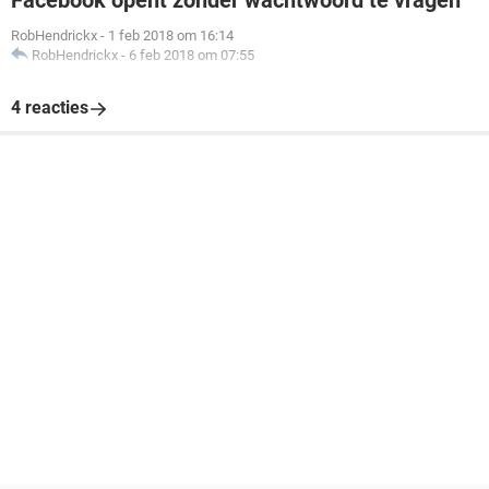
Facebook opent zonder wachtwoord te vragen
RobHendrickx
-
1 feb 2018 om 16:14
RobHendrickx
-
6 feb 2018 om 07:55
4 reacties