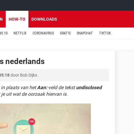
EN
HOW-TO
DOWNLOADS
S 10
NETFLIX
CORONAVIRUS
GRATIS
SNAPCHAT
TIKTOK
ts nederlands
05:18
door
Bob Dijks
.
 in plaats van het
Aan:
-veld de tekst
undisclosed
 je uit wat de oorzaak hiervan is.