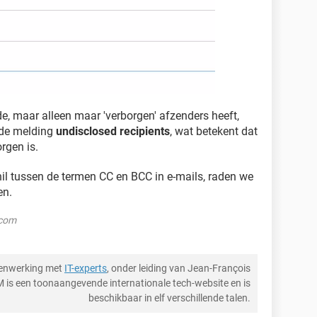
e, maar alleen maar 'verborgen' afzenders heeft,
 de melding
undisclosed recipients
, wat betekent dat
rgen is.
hil tussen de termen CC en BCC in e-mails, raden we
en.
.com
menwerking met
IT-experts
, onder leiding van Jean-François
M is een toonaangevende internationale tech-website en is
beschikbaar in elf verschillende talen.