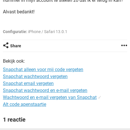
nummer in mijn account te steken zo dat ik er terug in kan?
TIKTOK
Alvast bedankt!
Configuratie:
iPhone / Safari 13.0.1
Share
Bekijk ook:
Snapchat alleen voor mij code vergeten
Snapchat wachtwoord vergeten
Snapchat email vergeten
Snapchat wachtwoord en e-mail vergeten
Wachtwoord en e-mail vergeten van Snapchat
✓
Alt code apenstaartje
1 reactie