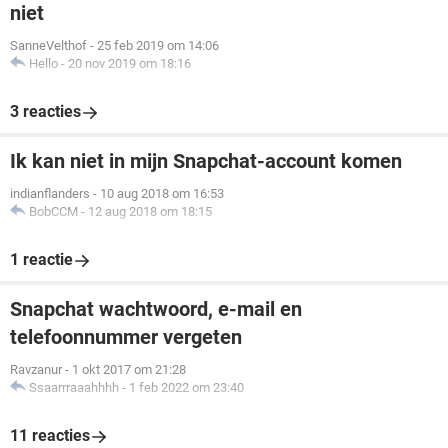
niet
SanneVelthof
-
25 feb 2019 om 14:06
Hello
-
20 nov 2019 om 18:16
3 reacties
Ik kan niet in mijn Snapchat-account komen
indianflanders
-
10 aug 2018 om 16:53
BobCCM
-
12 aug 2018 om 18:15
1 reactie
Snapchat wachtwoord, e-mail en
telefoonnummer vergeten
Ravzanur
-
1 okt 2017 om 21:28
Ssaarrraaahhhh
-
1 feb 2022 om 23:40
11 reacties