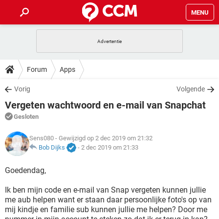
MENU
HOME
VIDEOBELLEN
GAMES
HOW-TO
Forum
Apps
INSTAGRAM
WINDOWS 10
VIDEOBELLEN
GAMES
DOWNLOADS
Vorig
Volgende
NETFLIX
CORONAVIRUS
INSTAGRAM
WINDOWS 10
Vergeten wachtwoord en e-mail van Snapchat
GRATIS
VIDEOBELLEN
SNAPCHAT
GAMES
FORUM
NETFLIX
CORONAVIRUS
Gesloten
TIKTOK
INSTAGRAM
WINDOWS 10
GRATIS
VIDEOBELLEN
SNAPCHAT
GAMES
ARTIKELEN
Sens080
- Gewijzigd op 2 dec 2019 om 21:32
NETFLIX
CORONAVIRUS
TIKTOK
INSTAGRAM
WINDOWS 10
Bob Dijks
-
2 dec 2019 om 21:33
GRATIS
VIDEOBELLEN
SNAPCHAT
GAMES
NETFLIX
CORONAVIRUS
Goedendag,
TIKTOK
INSTAGRAM
WINDOWS 10
GRATIS
SNAPCHAT
Ik ben mijn code en e-mail van Snap vergeten kunnen jullie
NETFLIX
CORONAVIRUS
TIKTOK
me aub helpen want er staan daar persoonlijke foto's op van
GRATIS
SNAPCHAT
mij kindje en familie sub kunnen jullie me helpen? Door me