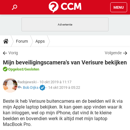
MENU
HOME
VIDEOBELLEN
GAMES
HOW-TO
Forum
Apps
INSTAGRAM
WINDOWS 10
VIDEOBELLEN
GAMES
DOWNLOADS
Vorig
Volgende
NETFLIX
CORONAVIRUS
INSTAGRAM
WINDOWS 10
Mijn beveiligingscamera's van Verisure bekijken
GRATIS
VIDEOBELLEN
SNAPCHAT
GAMES
FORUM
NETFLIX
CORONAVIRUS
Opgelost
/Gesloten
TIKTOK
INSTAGRAM
WINDOWS 10
GRATIS
VIDEOBELLEN
SNAPCHAT
GAMES
ARTIKELEN
Radojewski
- 10 okt 2019 à 11:17
NETFLIX
CORONAVIRUS
TIKTOK
INSTAGRAM
WINDOWS 10
Bob Dijks
-
14 okt 2019 à 05:22
GRATIS
VIDEOBELLEN
SNAPCHAT
GAMES
NETFLIX
CORONAVIRUS
Beste ik heb Verisure buitencamera en de beelden wil ik via
TIKTOK
INSTAGRAM
WINDOWS 10
mijn Apple laptop bekijken. Ik kan geen app vinden waar ik
GRATIS
SNAPCHAT
kan inloggen, wel op mijn iPhone, dat vind ik te kleine
NETFLIX
CORONAVIRUS
TIKTOK
beelden en bovendien werk ik altijd met mijn laptop
GRATIS
SNAPCHAT
MacBook Pro.