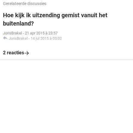
Gerelateerde discussies
Hoe kijk ik uitzending gemist vanuit het
buitenland?
JorisBrakel
-
21 apr 2015 à 23:57
JorisBrakel
-
14 jul 2015 à 03:02
2 reacties