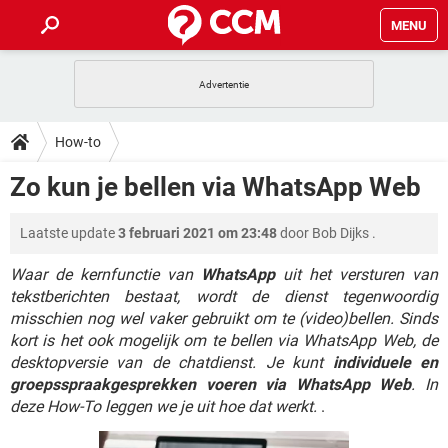
MENU
HOME
VIDEOBELLEN
GAMES
HOW-TO
How-to
INSTAGRAM
WINDOWS 10
VIDEOBELLEN
GAMES
DOWNLOADS
Zo kun je bellen via WhatsApp Web
NETFLIX
CORONAVIRUS
INSTAGRAM
WINDOWS 10
GRATIS
VIDEOBELLEN
SNAPCHAT
GAMES
FORUM
Laatste update
3 februari 2021 om 23:48
door
Bob Dijks
.
NETFLIX
CORONAVIRUS
TIKTOK
INSTAGRAM
WINDOWS 10
GRATIS
VIDEOBELLEN
SNAPCHAT
GAMES
Waar de kernfunctie van
WhatsApp
uit het versturen van
ARTIKELEN
NETFLIX
CORONAVIRUS
tekstberichten bestaat, wordt de dienst tegenwoordig
TIKTOK
INSTAGRAM
WINDOWS 10
misschien nog wel vaker gebruikt om te (video)bellen. Sinds
GRATIS
VIDEOBELLEN
SNAPCHAT
GAMES
NETFLIX
CORONAVIRUS
kort is het ook mogelijk om te bellen via WhatsApp Web, de
TIKTOK
INSTAGRAM
WINDOWS 10
desktopversie van de chatdienst. Je kunt
individuele en
GRATIS
SNAPCHAT
groepsspraakgesprekken voeren via WhatsApp Web
. In
NETFLIX
CORONAVIRUS
TIKTOK
deze How-To leggen we je uit hoe dat werkt.
.
GRATIS
SNAPCHAT