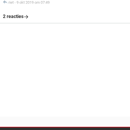
riet
-
9 okt 2019 om 07:49
2 reacties