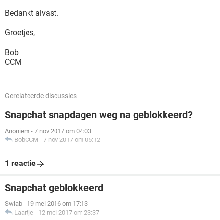
Bedankt alvast.
Groetjes,
Bob
CCM
Gerelateerde discussies
Snapchat snapdagen weg na geblokkeerd?
Anoniem
-
7 nov 2017 om 04:03
BobCCM
-
7 nov 2017 om 05:12
1 reactie
Snapchat geblokkeerd
Swlab
-
19 mei 2016 om 17:13
Laartje
-
12 mei 2017 om 23:37