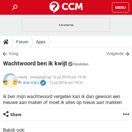
MENU
HOME
VIDEOBELLEN
GAMES
HOW-TO
Forum
Apps
INSTAGRAM
WINDOWS 10
VIDEOBELLEN
GAMES
DOWNLOADS
Vorig
Volgende
NETFLIX
CORONAVIRUS
INSTAGRAM
WINDOWS 10
Wachtwoord ben ik kwijt
GRATIS
VIDEOBELLEN
SNAPCHAT
GAMES
Gesloten
FORUM
NETFLIX
CORONAVIRUS
TIKTOK
INSTAGRAM
WINDOWS 10
marty
- Gewijzigd op 12 jul 2018 om 19:30
GRATIS
VIDEOBELLEN
SNAPCHAT
GAMES
ARTIKELEN
Bob Dijks
-
12 jul 2018 om 19:31
NETFLIX
CORONAVIRUS
TIKTOK
INSTAGRAM
WINDOWS 10
GRATIS
VIDEOBELLEN
SNAPCHAT
GAMES
ik ben mijn wachtwoord vergeten kan ik dan gewoon een
NETFLIX
CORONAVIRUS
nieuwe aan maken of moet ik alles op nieuw aan makken
TIKTOK
INSTAGRAM
WINDOWS 10
GRATIS
SNAPCHAT
NETFLIX
CORONAVIRUS
Share
TIKTOK
GRATIS
SNAPCHAT
Bekijk ook: