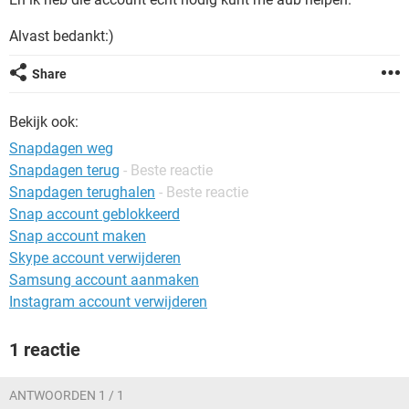
TIKTOK
Alvast bedankt:)
Share
Bekijk ook:
Snapdagen weg
Snapdagen terug
- Beste reactie
Snapdagen terughalen
- Beste reactie
Snap account geblokkeerd
Snap account maken
Skype account verwijderen
Samsung account aanmaken
Instagram account verwijderen
1 reactie
ANTWOORDEN 1 / 1