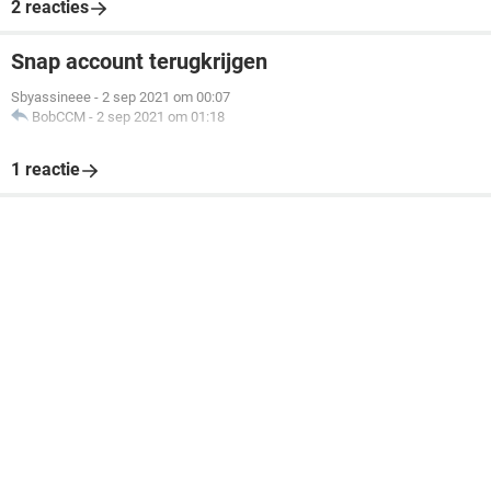
2 reacties
Snap account terugkrijgen
Sbyassineee
-
2 sep 2021 om 00:07
BobCCM
-
2 sep 2021 om 01:18
1 reactie