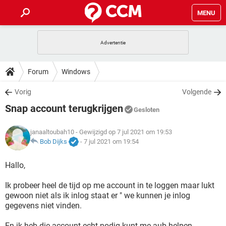
MENU
HOME
VIDEOBELLEN
GAMES
HOW-TO
Forum
Windows
INSTAGRAM
WINDOWS 10
VIDEOBELLEN
GAMES
DOWNLOADS
Vorig
Volgende
NETFLIX
CORONAVIRUS
INSTAGRAM
WINDOWS 10
Snap account terugkrijgen
GRATIS
VIDEOBELLEN
SNAPCHAT
GAMES
Gesloten
FORUM
NETFLIX
CORONAVIRUS
TIKTOK
INSTAGRAM
WINDOWS 10
janaaltoubah10
- Gewijzigd op 7 jul 2021 om 19:53
GRATIS
VIDEOBELLEN
SNAPCHAT
GAMES
ARTIKELEN
Bob Dijks
-
7 jul 2021 om 19:54
NETFLIX
CORONAVIRUS
TIKTOK
INSTAGRAM
WINDOWS 10
GRATIS
VIDEOBELLEN
SNAPCHAT
GAMES
Hallo,
NETFLIX
CORONAVIRUS
TIKTOK
INSTAGRAM
WINDOWS 10
Ik probeer heel de tijd op me account in te loggen maar lukt
GRATIS
SNAPCHAT
gewoon niet als ik inlog staat er " we kunnen je inlog
NETFLIX
CORONAVIRUS
TIKTOK
gegevens niet vinden.
GRATIS
SNAPCHAT
En ik heb die account echt nodig kunt me aub helpen.