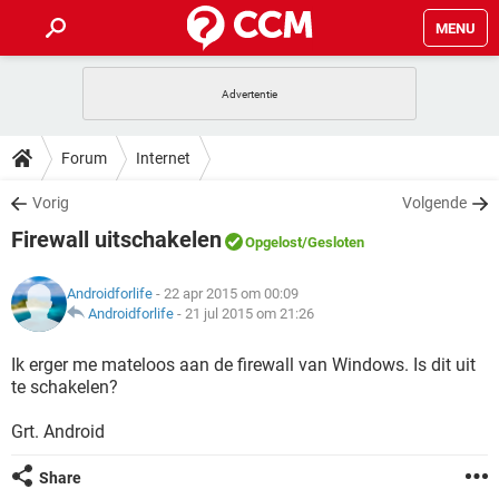
MENU
HOME
VIDEOBELLEN
GAMES
HOW-TO
Forum
Internet
INSTAGRAM
WINDOWS 10
VIDEOBELLEN
GAMES
DOWNLOADS
Vorig
Volgende
NETFLIX
CORONAVIRUS
INSTAGRAM
WINDOWS 10
Firewall uitschakelen
GRATIS
VIDEOBELLEN
SNAPCHAT
GAMES
Opgelost
/Gesloten
FORUM
NETFLIX
CORONAVIRUS
TIKTOK
INSTAGRAM
WINDOWS 10
Androidforlife
- 22 apr 2015 om 00:09
GRATIS
VIDEOBELLEN
SNAPCHAT
GAMES
ARTIKELEN
Androidforlife
-
21 jul 2015 om 21:26
NETFLIX
CORONAVIRUS
TIKTOK
INSTAGRAM
WINDOWS 10
GRATIS
VIDEOBELLEN
SNAPCHAT
GAMES
Ik erger me mateloos aan de firewall van Windows. Is dit uit
NETFLIX
CORONAVIRUS
te schakelen?
TIKTOK
INSTAGRAM
WINDOWS 10
GRATIS
SNAPCHAT
Grt. Android
NETFLIX
CORONAVIRUS
TIKTOK
GRATIS
SNAPCHAT
Share