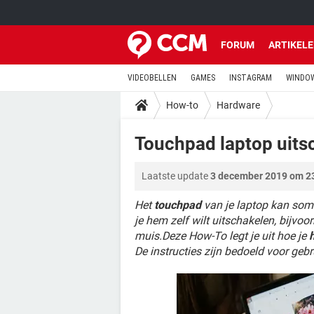
FORUM
ARTIKEL
VIDEOBELLEN
GAMES
INSTAGRAM
WINDOW
How-to
Hardware
Touchpad laptop uits
Laatste update
3 december 2019 om 2
Het
touchpad
van je laptop kan soms
je hem zelf wilt uitschakelen, bijvo
muis.Deze How-To legt je uit hoe je
De instructies zijn bedoeld voor ge