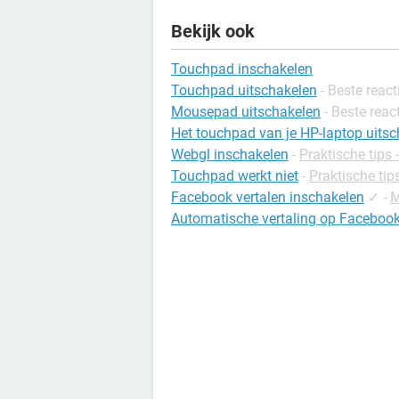
Bekijk ook
Touchpad inschakelen
Touchpad uitschakelen
- Beste react
Mousepad uitschakelen
- Beste reac
Het touchpad van je HP-laptop uits
Webgl inschakelen
-
Praktische tips 
Touchpad werkt niet
-
Praktische ti
Facebook vertalen inschakelen
✓
-
M
Automatische vertaling op Faceboo