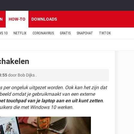
EN
HOW-TO
DOWNLOADS
S 10
NETFLIX
CORONAVIRUS
GRATIS
SNAPCHAT
TIKTOK
chakelen
3:55
door
Bob Dijks
.
 per ongeluk uitgezet worden. Ook kan het zijn dat
orbeeld omdat je gebruikmaakt van een externe
het touchpad van je laptop aan en uit kunt zetten
.
bruikers die met Windows 10 werken.