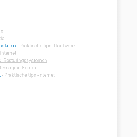
ie
tie
chakelen
-
Praktische tips -Hardware
-Internet
ps -Besturingssystemen
essaging Forum
k
-
Praktische tips -Internet