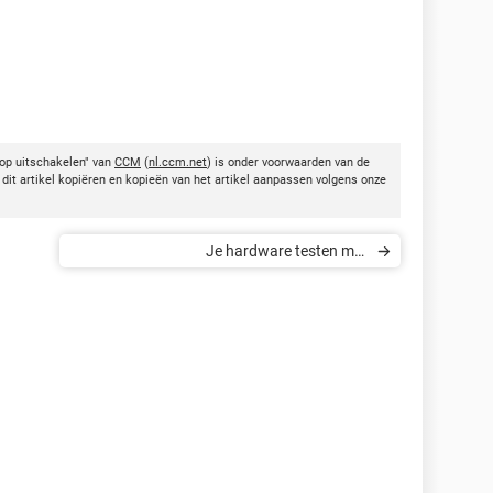
top uitschakelen" van
CCM
(
nl.ccm.net
) is onder voorwaarden van de
dit artikel kopiëren en kopieën van het artikel aanpassen volgens onze
Je hardware testen met
softwareprogramma's