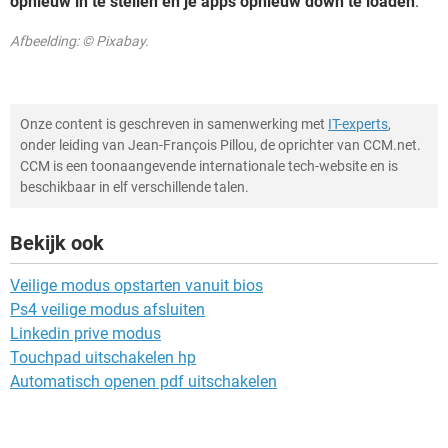
opnieuw in te stellen en je apps opnieuw down te loaden
.
Afbeelding: © Pixabay.
Onze content is geschreven in samenwerking met
IT-experts
,
onder leiding van Jean-François Pillou, de oprichter van CCM.net.
CCM is een toonaangevende internationale tech-website en is
beschikbaar in elf verschillende talen.
Bekijk ook
Veilige modus opstarten vanuit bios
Ps4 veilige modus afsluiten
Linkedin prive modus
Touchpad uitschakelen hp
Automatisch openen pdf uitschakelen