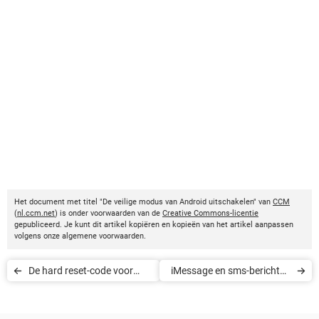
Het document met titel "De veilige modus van Android uitschakelen" van
CCM
(
nl.ccm.net
) is onder voorwaarden van de
Creative Commons-licentie
gepubliceerd. Je kunt dit artikel kopiëren en kopieën van het artikel aanpassen
volgens onze algemene voorwaarden.
De hard reset-code voor
iMessage en sms-berichten
smartphones van Samsung
verbergen op de iPhone