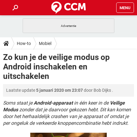
MENU
HOME
VIDEOBELLEN
GAMES
HOW-TO
How-to
Mobiel
INSTAGRAM
WINDOWS 10
VIDEOBELLEN
GAMES
DOWNLOADS
Zo kun je de veilige modus op
NETFLIX
CORONAVIRUS
INSTAGRAM
WINDOWS 10
Android inschakelen en
GRATIS
VIDEOBELLEN
SNAPCHAT
GAMES
FORUM
NETFLIX
CORONAVIRUS
uitschakelen
TIKTOK
INSTAGRAM
WINDOWS 10
GRATIS
VIDEOBELLEN
SNAPCHAT
GAMES
ARTIKELEN
NETFLIX
CORONAVIRUS
Laatste update
5 januari 2020 om 23:07
door
Bob Dijks
.
TIKTOK
INSTAGRAM
WINDOWS 10
GRATIS
VIDEOBELLEN
SNAPCHAT
GAMES
Soms staat je
Android-apparaat
in één keer in de
Veilige
NETFLIX
CORONAVIRUS
TIKTOK
INSTAGRAM
WINDOWS 10
Modus
zonder dat je daarvoor gekozen hebt. Dit kan komen
GRATIS
SNAPCHAT
door het herhaaldelijk crashen van je apparaat of omdat je
NETFLIX
CORONAVIRUS
per ongeluk de verkeerde knoppencombinatie hebt indrukt.
TIKTOK
GRATIS
SNAPCHAT