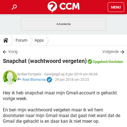
MENU
HOME
VIDEOBELLEN
GAMES
HOW-TO
Forum
Apps
INSTAGRAM
WINDOWS 10
VIDEOBELLEN
GAMES
DOWNLOADS
Vorig
Volgende
NETFLIX
CORONAVIRUS
INSTAGRAM
WINDOWS 10
Snapchat (wachtwoord vergeten)
GRATIS
VIDEOBELLEN
SNAPCHAT
GAMES
Opgelost
/Gesloten
FORUM
NETFLIX
CORONAVIRUS
TIKTOK
INSTAGRAM
WINDOWS 10
AmberTempels
- Gewijzigd op 8 jan 2019 om 06:04
GRATIS
VIDEOBELLEN
SNAPCHAT
GAMES
ARTIKELEN
Roel Blomsma
-
29 jan 2018 om 23:23
NETFLIX
CORONAVIRUS
TIKTOK
INSTAGRAM
WINDOWS 10
GRATIS
VIDEOBELLEN
SNAPCHAT
GAMES
Hey ik heb snapchat maar mijn Gmail-account is gehackt
NETFLIX
CORONAVIRUS
vorige week.
TIKTOK
INSTAGRAM
WINDOWS 10
GRATIS
SNAPCHAT
En ben mijn wachtwoord vergeten maar ik wil hem
NETFLIX
CORONAVIRUS
TIKTOK
doorsturen naar mijn Gmail maar dat gaat niet want dat de
GRATIS
SNAPCHAT
Gmail die gehackt is en daar kan ik niet meer op.