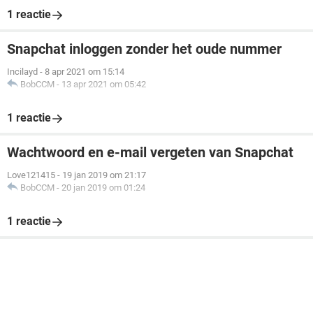
1 reactie
Snapchat inloggen zonder het oude nummer
Incilayd
-
8 apr 2021 om 15:14
BobCCM
-
13 apr 2021 om 05:42
1 reactie
Wachtwoord en e-mail vergeten van Snapchat
Love121415
-
19 jan 2019 om 21:17
BobCCM
-
20 jan 2019 om 01:24
1 reactie