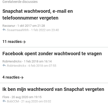
Gerelateerde discussies
Snapchat wachtwoord, e-mail en
telefoonnummer vergeten
Ravzanur
-
1 okt 2017 om 21:28
Ssaarrraaahhhh
-
1 feb 2022 om 23:40
11 reacties
Facebook opent zonder wachtwoord te vragen
RobHendrickx
-
1 feb 2018 om 16:14
RobHendrickx
-
6 feb 2018 om 07:55
4 reacties
Ik ben mijn wachtwoord van Snapchat vergeten
Flore
-
20 aug 2020 om 19:15
BobCCM
-
21 aug 2020 om 03:02