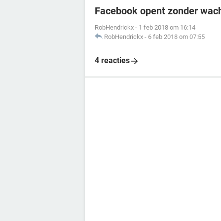
Facebook opent zonder wach
RobHendrickx
-
1 feb 2018 om 16:14
RobHendrickx
-
6 feb 2018 om 07:55
4 reacties