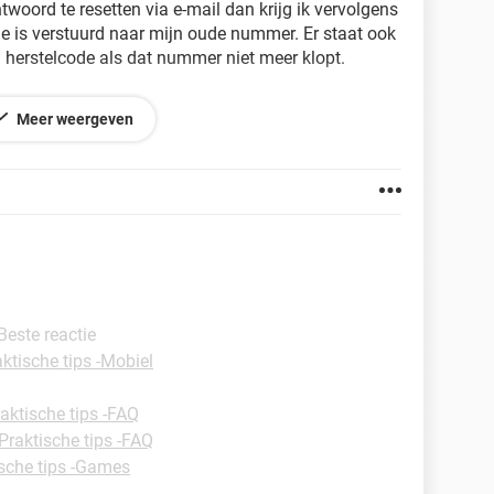
woord te resetten via e-mail dan krijg ik vervolgens
de is verstuurd naar mijn oude nummer. Er staat ook
n herstelcode als dat nummer niet meer klopt.
Meer weergeven
 Beste reactie
ktische tips -Mobiel
aktische tips -FAQ
Praktische tips -FAQ
ische tips -Games