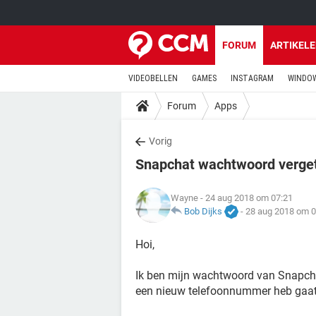
FORUM
ARTIKEL
VIDEOBELLEN
GAMES
INSTAGRAM
WINDOW
Forum
Apps
Vorig
Snapchat wachtwoord vergete
Wayne
- 24 aug 2018 om 07:21
Bob Dijks
-
28 aug 2018 om 0
Hoi,
Ik ben mijn wachtwoord van Snapchat
een nieuw telefoonnummer heb gaat d