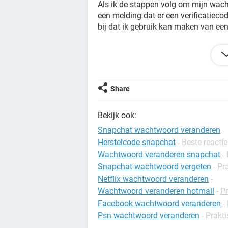
Als ik de stappen volg om mijn wacht
een melding dat er een verificatieco
bij dat ik gebruik kan maken van ee
- hoe kom ik aan die herstelcode?
Graag jullie hulp.
Share
Met vriendelijke groet
Bekijk ook:
Wayne
Snapchat wachtwoord veranderen
Herstelcode snapchat
- Beste reactie
Wachtwoord veranderen snapchat
-
Snapchat-wachtwoord vergeten
-
Pra
Netflix wachtwoord veranderen
-
Wachtwoord veranderen hotmail
-
Pr
Facebook wachtwoord veranderen
-
Psn wachtwoord veranderen
-
Prakt