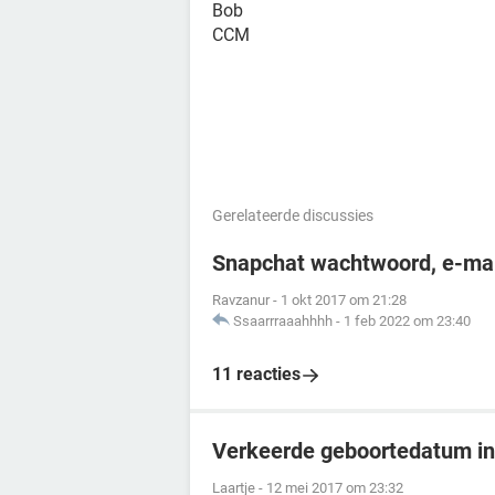
Bob
CCM
Gerelateerde discussies
Snapchat wachtwoord, e-mai
Ravzanur
-
1 okt 2017 om 21:28
Ssaarrraaahhhh
-
1 feb 2022 om 23:40
11 reacties
Verkeerde geboortedatum in
Laartje
-
12 mei 2017 om 23:32