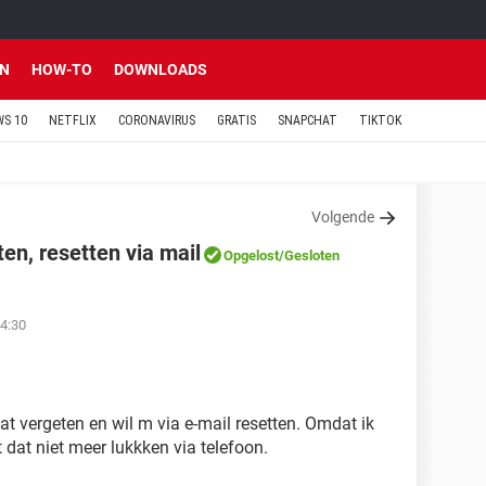
EN
HOW-TO
DOWNLOADS
S 10
NETFLIX
CORONAVIRUS
GRATIS
SNAPCHAT
TIKTOK
Volgende
n, resetten via mail
Opgelost
/Gesloten
4:30
 vergeten en wil m via e-mail resetten. Omdat ik
at niet meer lukkken via telefoon.