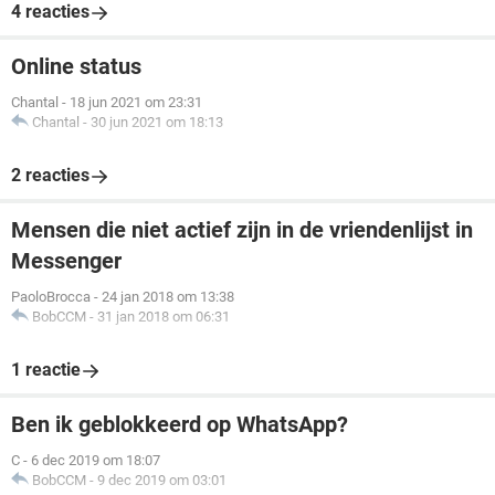
4 reacties
Online status
Chantal
-
18 jun 2021 om 23:31
Chantal
-
30 jun 2021 om 18:13
2 reacties
Mensen die niet actief zijn in de vriendenlijst in
Messenger
PaoloBrocca
-
24 jan 2018 om 13:38
BobCCM
-
31 jan 2018 om 06:31
1 reactie
Ben ik geblokkeerd op WhatsApp?
C
-
6 dec 2019 om 18:07
BobCCM
-
9 dec 2019 om 03:01