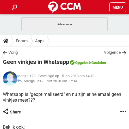
MENU
HOME
VIDEOBELLEN
GAMES
HOW-TO
Forum
Apps
INSTAGRAM
WINDOWS 10
VIDEOBELLEN
GAMES
DOWNLOADS
Vorig
Volgende
NETFLIX
CORONAVIRUS
INSTAGRAM
WINDOWS 10
Geen vinkjes in Whatsapp
GRATIS
VIDEOBELLEN
SNAPCHAT
GAMES
Opgelost
/Gesloten
FORUM
NETFLIX
CORONAVIRUS
TIKTOK
INSTAGRAM
WINDOWS 10
Margje 123
- Gewijzigd op 15 jan 2018 om 14:13
GRATIS
VIDEOBELLEN
SNAPCHAT
GAMES
ARTIKELEN
Margje123 -
1 mrt 2018 om 17:34
NETFLIX
CORONAVIRUS
TIKTOK
INSTAGRAM
WINDOWS 10
GRATIS
VIDEOBELLEN
SNAPCHAT
GAMES
Whatsapp is "geoptimaliseerd" en nu zijn er helemaal geen
NETFLIX
CORONAVIRUS
vinkjes meer???
TIKTOK
INSTAGRAM
WINDOWS 10
GRATIS
SNAPCHAT
NETFLIX
CORONAVIRUS
Share
TIKTOK
GRATIS
SNAPCHAT
Bekijk ook: