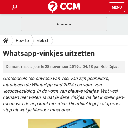
MENU
HOME
VIDEOBELLEN
GAMES
HOW-TO
How-to
Mobiel
INSTAGRAM
WINDOWS 10
VIDEOBELLEN
GAMES
DOWNLOADS
Whatsapp-vinkjes uitzetten
NETFLIX
CORONAVIRUS
INSTAGRAM
WINDOWS 10
GRATIS
VIDEOBELLEN
SNAPCHAT
GAMES
FORUM
Dernière mise à jour le
28 november 2019 à 04:43
par
Bob Dijks
.
NETFLIX
CORONAVIRUS
TIKTOK
INSTAGRAM
WINDOWS 10
GRATIS
VIDEOBELLEN
SNAPCHAT
GAMES
Grotendeels ten onvrede van veel van zijn gebruikers,
ARTIKELEN
NETFLIX
CORONAVIRUS
introduceerde WhatsApp eind 2014 een vorm van
TIKTOK
INSTAGRAM
WINDOWS 10
'leesbevestiging' in de vorm van
blauwe vinkjes
. Wat veel
GRATIS
VIDEOBELLEN
SNAPCHAT
GAMES
NETFLIX
CORONAVIRUS
mensen niet weten, is dat je deze vinkjes via het instellingen-
TIKTOK
INSTAGRAM
WINDOWS 10
menu van de app kunt uitzetten. Dit artikel legt je stap voor
GRATIS
SNAPCHAT
stap uit wat je hiervoor moet doen.
NETFLIX
CORONAVIRUS
TIKTOK
GRATIS
SNAPCHAT