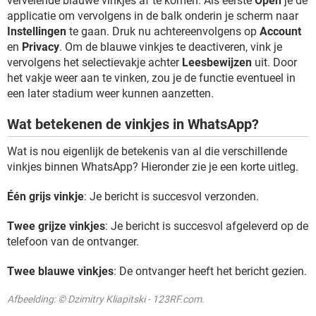
vervelende blauwe vinkjes af te komen. Als eerste
Open
je de
applicatie om vervolgens in de balk onderin je scherm naar
Instellingen
te gaan. Druk nu achtereenvolgens op
Account
en
Privacy
. Om de blauwe vinkjes te deactiveren, vink je
vervolgens het selectievakje achter
Leesbewijzen
uit. Door
het vakje weer aan te vinken, zou je de functie eventueel in
een later stadium weer kunnen aanzetten.
Wat betekenen de vinkjes in WhatsApp?
Wat is nou eigenlijk de betekenis van al die verschillende
vinkjes binnen WhatsApp? Hieronder zie je een korte uitleg.
Één grijs vinkje
: Je bericht is succesvol verzonden.
Twee grijze vinkjes
: Je bericht is succesvol afgeleverd op de
telefoon van de ontvanger.
Twee blauwe vinkjes
: De ontvanger heeft het bericht gezien.
Afbeelding: © Dzimitry Kliapitski - 123RF.com.