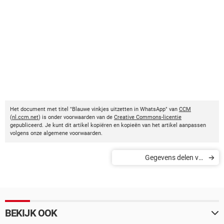
Het document met titel "Blauwe vinkjes uitzetten in WhatsApp" van
CCM
(
nl.ccm.net
) is onder voorwaarden van de
Creative Commons-licentie
gepubliceerd. Je kunt dit artikel kopiëren en kopieën van het artikel aanpassen
volgens onze algemene voorwaarden.
Gegevens delen via
WhatsApp voor iPhone
BEKIJK OOK