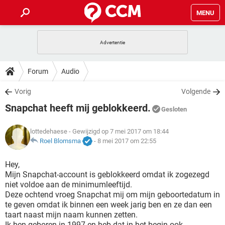
MENU
HOME
VIDEOBELLEN
GAMES
HOW-TO
Forum
Audio
INSTAGRAM
WINDOWS 10
VIDEOBELLEN
GAMES
DOWNLOADS
Vorig
Volgende
NETFLIX
CORONAVIRUS
INSTAGRAM
WINDOWS 10
Snapchat heeft mij geblokkeerd.
GRATIS
VIDEOBELLEN
SNAPCHAT
GAMES
Gesloten
FORUM
NETFLIX
CORONAVIRUS
TIKTOK
INSTAGRAM
WINDOWS 10
lottedehaese
- Gewijzigd op 7 mei 2017 om 18:44
GRATIS
VIDEOBELLEN
SNAPCHAT
GAMES
ARTIKELEN
Roel Blomsma
-
8 mei 2017 om 22:55
NETFLIX
CORONAVIRUS
TIKTOK
INSTAGRAM
WINDOWS 10
GRATIS
VIDEOBELLEN
SNAPCHAT
GAMES
Hey,
NETFLIX
CORONAVIRUS
Mijn Snapchat-account is geblokkeerd omdat ik zogezegd
TIKTOK
INSTAGRAM
WINDOWS 10
niet voldoe aan de minimumleeftijd.
GRATIS
SNAPCHAT
Deze ochtend vroeg Snapchat mij om mijn geboortedatum in
NETFLIX
CORONAVIRUS
TIKTOK
te geven omdat ik binnen een week jarig ben en ze dan een
GRATIS
SNAPCHAT
taart naast mijn naam kunnen zetten.
Ik ben geboren in 1997 en heb dat in het begin ook