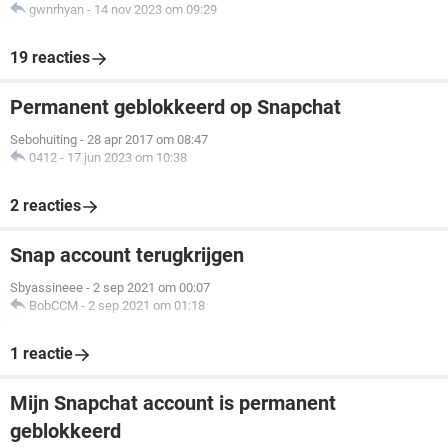
gwnrhyan
-
14 nov 2023 om 09:29
19 reacties
Permanent geblokkeerd op Snapchat
Sebohuiting
-
28 apr 2017 om 08:47
0412
-
17 jun 2023 om 10:38
2 reacties
Snap account terugkrijgen
Sbyassineee
-
2 sep 2021 om 00:07
BobCCM
-
2 sep 2021 om 01:18
1 reactie
Mijn Snapchat account is permanent
geblokkeerd